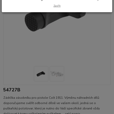
Zavřít
54727B
Zádržka zásobníku pro pistole Colt 1911. Výměnu náhradních dílů
doporučujeme svěřit odborné dílně ve vašem okolí, jedná se o
puškařský polotovar, který je nutno do Vaší specifické zbraně vždy
dolícovat k tomu vyškoleným puškařem.
celý popis