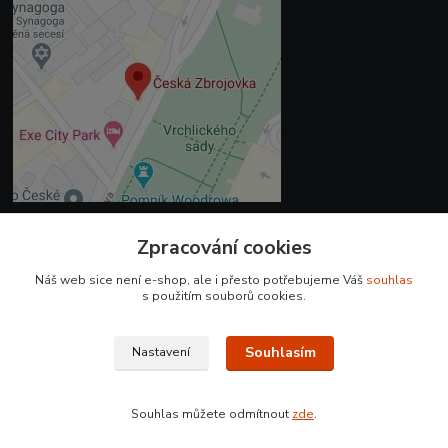
Zpracování cookies
Kontakty
Náš web sice není e-shop, ale i přesto potřebujeme Váš
souhlas
+420 225 375 800
s použitím souborů cookies.
prodejna.praha@czub.cz
Souhlasím
Nastavení
Souhlas můžete odmítnout
zde
.