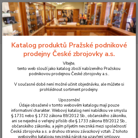
+420 225 375 800
Menu
Hledat
Katalog produktů Pražské podnikové
Úvod
Příslušenství, doplňky a náhradní díly
Pro pistole
Náhradní díly
prodejny České zbrojovky a.s.
Colt 1911
Zádržka zásobníku pro Colt 1911 díl č.36
Vítejte,
Zádržka zásobníku pro Colt 1911
tento web slouží jako katalog zboží nabízeného Pražskou
podnikovou prodejnou České zbrojovky a.s..
díl č.36
V současné době není možné učinit objednávku, ale můžete si
prohlédnout sortiment prodejny.
Upozornění
Údaje obsažené v tomto webovém katalogu mají pouze
informativní charakter. Webový katalog není nabídkou ve smyslu
§ 1731 nebo § 1732 zákona 89/2012 Sb., občanského zákoníku,
ani se nejedná o veřejný příslib dle § 1733 zákona 89/2012 Sb.,
občanského zákoníku, a jejím přijetím nevzniká mezi společností
Česká zbrojovka a.s. a druhou stranou závazkový vztah. Z tohoto
webového katalogu nevzniká nárok na uzavření smlouvy.