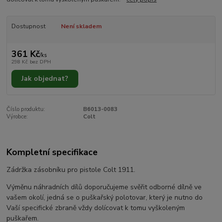
Dostupnost
Není skladem
361 Kč
/
ks
298 Kč
bez DPH
Jak objednat?
Číslo produktu:
B6013-0083
Výrobce:
Colt
Kompletní specifikace
Zádržka zásobníku pro pistole Colt 1911.
Výměnu náhradních dílů doporučujeme svěřit odborné dílně ve
vašem okolí, jedná se o puškařský polotovar, který je nutno do
Vaší specifické zbraně vždy dolícovat k tomu vyškoleným
puškařem.