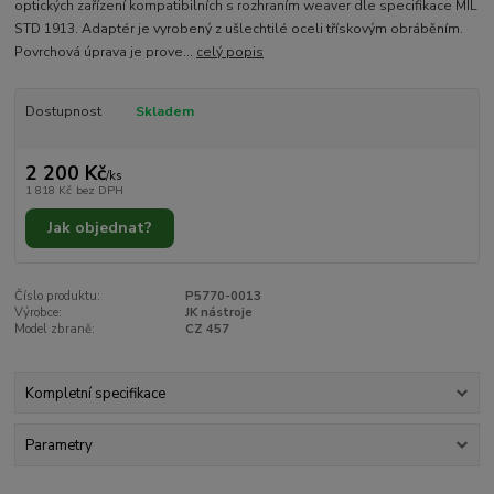
optických zařízení kompatibilních s rozhraním weaver dle specifikace MIL
STD 1913. Adaptér je vyrobený z ušlechtilé oceli třískovým obráběním.
Povrchová úprava je prove...
celý popis
Dostupnost
Skladem
2 200 Kč
/
ks
1 818 Kč
bez DPH
Jak objednat?
Číslo produktu:
P5770-0013
Výrobce:
JK nástroje
Model zbraně:
CZ 457
Kompletní specifikace
Parametry