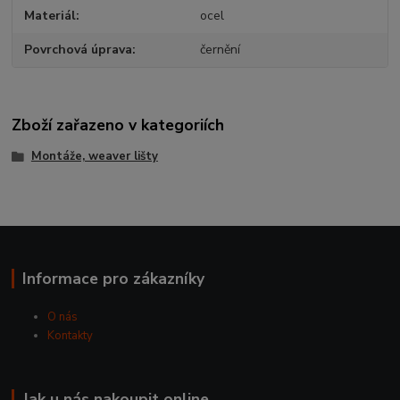
Materiál
ocel
Povrchová úprava
černění
Zboží zařazeno v kategoriích
Montáže, weaver lišty
Informace pro zákazníky
O nás
Kontakty
Jak u nás nakoupit online