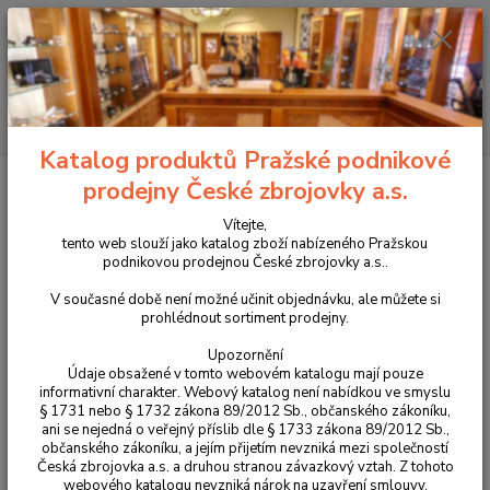
+420 225 375 800
Menu
Hledat
Katalog produktů Pražské podnikové
Úvod
Optika
Montáže, weaver lišty
Weaver lišta pro CZ 457 ocelová
prodejny České zbrojovky a.s.
LH se sklonem 25 MOA
Vítejte,
Weaver lišta pro CZ 457 ocelová
tento web slouží jako katalog zboží nabízeného Pražskou
podnikovou prodejnou České zbrojovky a.s..
LH se sklonem 25 MOA
V současné době není možné učinit objednávku, ale můžete si
prohlédnout sortiment prodejny.
Novinka
Upozornění
Údaje obsažené v tomto webovém katalogu mají pouze
informativní charakter. Webový katalog není nabídkou ve smyslu
§ 1731 nebo § 1732 zákona 89/2012 Sb., občanského zákoníku,
ani se nejedná o veřejný příslib dle § 1733 zákona 89/2012 Sb.,
občanského zákoníku, a jejím přijetím nevzniká mezi společností
Česká zbrojovka a.s. a druhou stranou závazkový vztah. Z tohoto
webového katalogu nevzniká nárok na uzavření smlouvy.