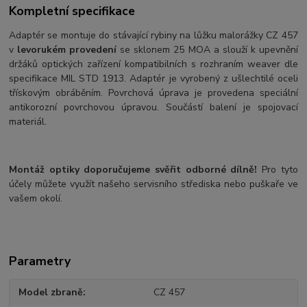
Kompletní specifikace
Adaptér se montuje do stávající rybiny na lůžku malorážky CZ 457
v
levorukém provedení
se sklonem 25 MOA a slouží k upevnění
držáků optických zařízení kompatibilních s rozhraním weaver dle
specifikace MIL STD 1913. Adaptér je vyrobený z ušlechtilé oceli
třískovým obráběním. Povrchová úprava je provedena speciální
antikorozní povrchovou úpravou. Součástí balení je spojovací
materiál.
Montáž optiky doporučujeme svěřit odborné dílně!
Pro tyto
účely můžete využít našeho servisního střediska nebo puškaře ve
vašem okolí.
Parametry
Model zbraně
CZ 457