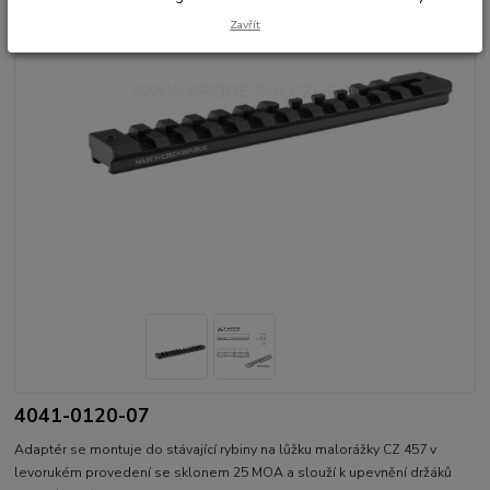
Zavřít
4041-0120-07
Adaptér se montuje do stávající rybiny na lůžku malorážky CZ 457 v
levorukém provedení se sklonem 25 MOA a slouží k upevnění držáků