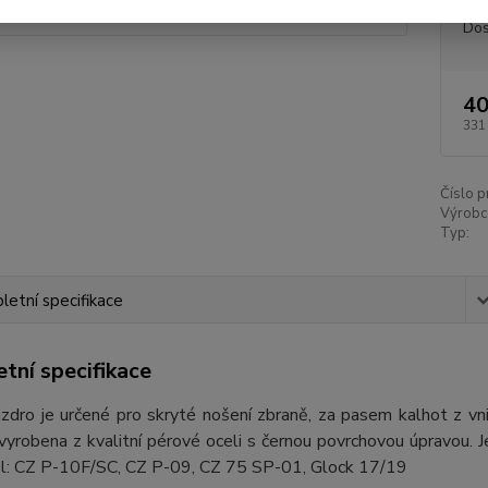
Dos
40
331
Číslo p
Výrobc
Typ:
etní specifikace
tní specifikace
dro je určené pro skryté nošení zbraně, za pasem kalhot z vni
vyrobena z kvalitní pérové oceli s černou povrchovou úpravou. 
l: CZ P-10F/SC, CZ P-09, CZ 75 SP-01, Glock 17/19