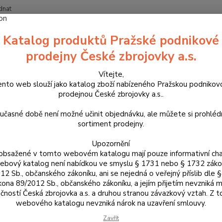
dnat
Nevíte
Katalog produktů Pražské podnikové
Hledat
+420
prodejny České zbrojovky a.s.
Vítejte,
ouzdra, kufry na zbraně a batohy
Látková pouzdra
Pouzdra na krát
ento web slouží jako katalog zboží nabízeného Pražskou podnikov
 SP-01 model 212-2 LEVÉ
prodejnou České zbrojovky a.s..
řní nylonové pouzdro DASTA pro
učasné době není možné učinit objednávku, ale můžete si prohlé
sortiment prodejny.
odel 212-2 LEVÉ
Upozornění
obsažené v tomto webovém katalogu mají pouze informativní cha
Toto p
bový katalog není nabídkou ve smyslu § 1731 nebo § 1732 zák
vnitřn
12 Sb., občanského zákoníku, ani se nejedná o veřejný příslib dle 
vyrobe
kona 89/2012 Sb., občanského zákoníku, a jejím přijetím nevzniká m
se o v
čností Česká zbrojovka a.s. a druhou stranou závazkový vztah. Z 
10F/SC
webového katalogu nevzniká nárok na uzavření smlouvy.
Zavřít