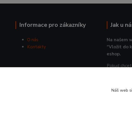
Informace pro zákazníky
Jak u n
O nás
Na našem w
Kontakty
“Vložit do 
eshop.
Pokud chcete
pošlete nám
JAK
Náš web si