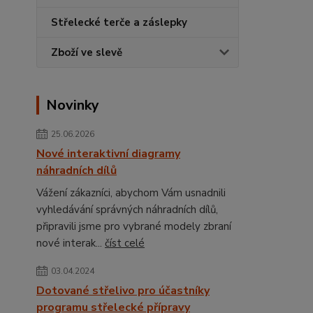
Střelecké terče a záslepky
Zboží ve slevě
Novinky
25.06.2026
Nové interaktivní diagramy
náhradních dílů
Vážení zákazníci, abychom Vám usnadnili
vyhledávání správných náhradních dílů,
připravili jsme pro vybrané modely zbraní
nové interak...
číst celé
03.04.2024
Dotované střelivo pro účastníky
programu střelecké přípravy