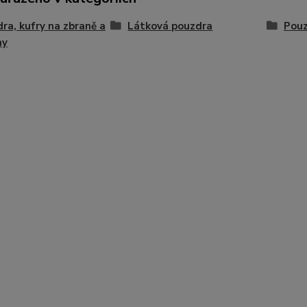
ra, kufry na zbraně a
Látková pouzdra
Pouz
hy