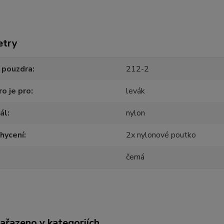
etry
 pouzdra
212-2
o je pro
levák
ál
nylon
hycení
2x nylonové poutko
černá
zařazeno v kategoriích