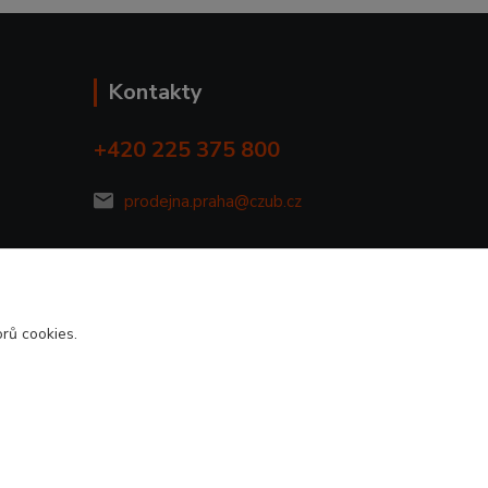
Kontakty
+420 225 375 800
prodejna.praha@czub.cz
rů cookies.