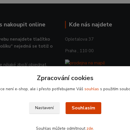
ás nakoupit online
Kde nás najdete
ebu nenajdete tlačítko
Opletalova 37
košíku“ nejedná se totiž o
Praha , 110 00
 nějaké zboží objednat,
 prosím objednávku na email.
Zpracování cookies
 OBJEDNAT
ce není e-shop, ale i přesto potřebujeme Váš
souhlas
s použitím soubo
Souhlasím
Nastavení
Souhlas můžete odmítnout
zde
.