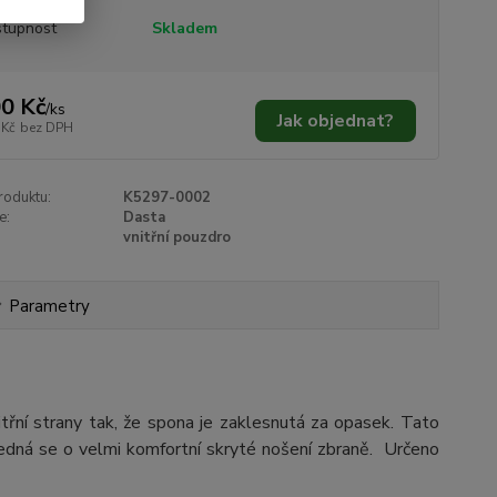
tupnost
Skladem
0 Kč
/
ks
Jak objednat?
 Kč
bez DPH
roduktu:
K5297-0002
e:
Dasta
vnitřní pouzdro
Parametry
třní strany tak, že spona je zaklesnutá za opasek. Tato
Jedná se o velmi komfortní skryté nošení zbraně. Určeno