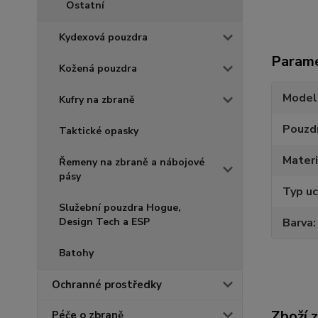
Ostatní
Kydexová pouzdra
Param
Kožená pouzdra
Model
Kufry na zbraně
Pouzdr
Taktické opasky
Materi
Řemeny na zbraně a nábojové
pásy
Typ uc
Služební pouzdra Hogue,
Design Tech a ESP
Barva
Batohy
Ochranné prostředky
Zboží 
Péče o zbraně