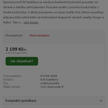
Společnost K.M.Saddlery je výrobce kvalitních kožených pouzder na
zbraně a dalšího příslušenství. Pouzdra vyrábí z poctivé hovězí kůže z
české koželužny. V dílně pracujeme se stroji značky Svit, které usnadňují
přípravu kůže před šitím na historických šlapacích strojích značky Singer a
Adler. Tyto s...
celý popis
Dostupnost
Není skladem
2 199 Kč
/
ks
1 817 Kč
bez DPH
Jak objednat?
Číslo produktu:
P2748-0006
Výrobce:
K.M.Saddlery
Typ:
vnější pouzdro
Model zbraně:
Colt Anaconda 6"
Kompletní specifikace