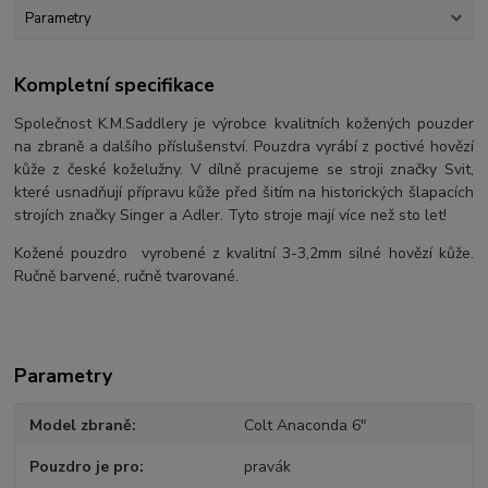
Parametry
Kompletní specifikace
Společnost K.M.Saddlery je výrobce kvalitních kožených pouzder
na zbraně a dalšího příslušenství. Pouzdra vyrábí z poctivé hovězí
kůže z české koželužny. V dílně pracujeme se stroji značky Svit,
které usnadňují přípravu kůže před šitím na historických šlapacích
strojích značky Singer a Adler. Tyto stroje mají více než sto let!
Kožené pouzdro vyrobené z kvalitní 3-3,2mm silné hovězí kůže.
Ručně barvené, ručně tvarované.
Parametry
Model zbraně
Colt Anaconda 6"
Pouzdro je pro
pravák