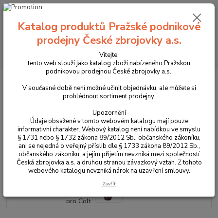
+420 225 375 800
Katalog produktů Pražské podnikové
Menu
prodejny České zbrojovky a.s.
Hledat
Vítejte,
tento web slouží jako katalog zboží nabízeného Pražskou
podnikovou prodejnou České zbrojovky a.s..
Úvod
Pouzdra, kufry na zbraně a batohy
Vnější kožené pouzdro pro Colt
Anaconda 6"
V současné době není možné učinit objednávku, ale můžete si
prohlédnout sortiment prodejny.
Vnější kožené pouzdro pro Colt
Upozornění
Anaconda 6"
Údaje obsažené v tomto webovém katalogu mají pouze
informativní charakter. Webový katalog není nabídkou ve smyslu
§ 1731 nebo § 1732 zákona 89/2012 Sb., občanského zákoníku,
Novinka
ani se nejedná o veřejný příslib dle § 1733 zákona 89/2012 Sb.,
občanského zákoníku, a jejím přijetím nevzniká mezi společností
Česká zbrojovka a.s. a druhou stranou závazkový vztah. Z tohoto
webového katalogu nevzniká nárok na uzavření smlouvy.
Zavřít