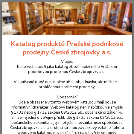
+420 225 375 800
Menu
Hledat
Katalog produktů Pražské podnikové
Úvod
Novinky v sortimentu prodejny
Univerzální rail adaptér botky
prodejny České zbrojovky a.s.
zásobníku Mantis Universal Mag Rail
Vítejte,
Univerzální rail adaptér botky
tento web slouží jako katalog zboží nabízeného Pražskou
podnikovou prodejnou České zbrojovky a.s..
zásobníku Mantis Universal Mag
V současné době není možné učinit objednávku, ale můžete si
Rail
prohlédnout sortiment prodejny.
Upozornění
Novinka
Údaje obsažené v tomto webovém katalogu mají pouze
informativní charakter. Webový katalog není nabídkou ve smyslu
§ 1731 nebo § 1732 zákona 89/2012 Sb., občanského zákoníku,
ani se nejedná o veřejný příslib dle § 1733 zákona 89/2012 Sb.,
občanského zákoníku, a jejím přijetím nevzniká mezi společností
Česká zbrojovka a.s. a druhou stranou závazkový vztah. Z tohoto
webového katalogu nevzniká nárok na uzavření smlouvy.