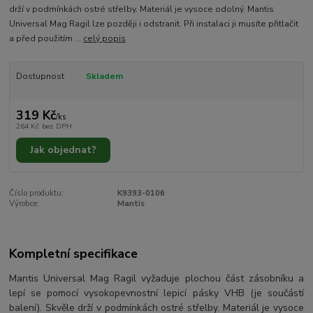
drží v podmínkách ostré střelby. Materiál je vysoce odolný. Mantis
Universal Mag Ragil lze později i odstranit. Při instalaci ji musíte přitlačit
a před použitím ...
celý popis
Dostupnost
Skladem
319 Kč
/
ks
264 Kč
bez DPH
Jak objednat?
Číslo produktu:
K9393-0106
Výrobce:
Mantis
Kompletní specifikace
Mantis Universal Mag Ragil vyžaduje plochou část zásobníku a
lepí se pomocí vysokopevnostní lepicí pásky VHB (je součástí
balení). Skvěle drží v podmínkách ostré střelby. Materiál je vysoce