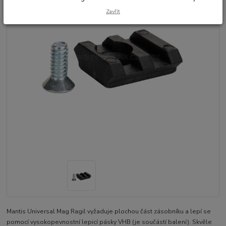
Zavřít
Mantis Universal Mag Ragil vyžaduje plochou část zásobníku a lepí se
pomocí vysokopevnostní lepicí pásky VHB (je součástí balení). Skvěle