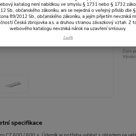
Vel
bový katalog není nabídkou ve smyslu § 1731 nebo § 1732 zák
12 Sb., občanského zákoníku, ani se nejedná o veřejný příslib dle 
kona 89/2012 Sb., občanského zákoníku, a jejím přijetím nevzniká m
čností Česká zbrojovka a.s. a druhou stranou závazkový vztah. Z 
51
webového katalogu nevzniká nárok na uzavření smlouvy.
429
Zavřít
Číslo p
Výrobc
tní specifikace
ro CZ 600 / 600 +. Úderník je potřeba vybírat s ohledem na vel