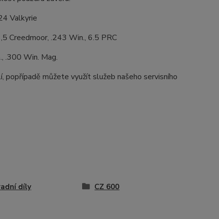
24 Valkyrie
,5 Creedmoor, .243 Win., 6.5 PRC
., .300 Win. Mag.
í, popřípadě můžete využít služeb našeho servisního
adní díly
CZ 600