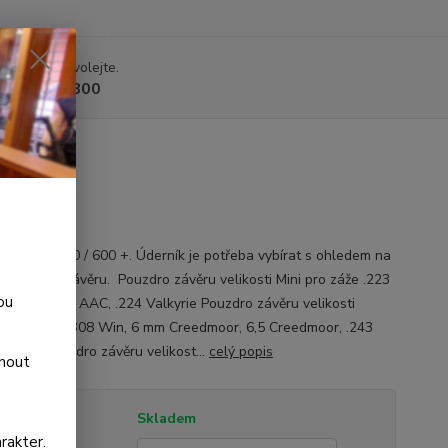
 si rady? Zavolejte.
 225 375 800
k pro CZ 600 / 600 +. Úderník je potřeba vybírat s ohledem na
st pouzdra závěru. Pouzdro závěru velikosti Mini pro záže .223
ou
,62x39, .300 AAC, .224 Valkyrie Pouzdro závěru velikosti
 pro záže .308 Win, 6 mm Creedmoor, 6,5 Creedmoor, .243
6.5 PRC Pouzdro závěru velikost...
celý popis
dnout
tupnost
Skladem
rakter.