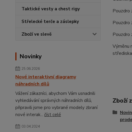
Taktické vesty a chest rigy
Pouzdro 
Střelecké terče a záslepky
Pouzdro 
Pouzdro 
Zboží ve slevě
Výměnu ná
střediska
Novinky
25.06.2026
Nové interaktivní diagramy
náhradních dílů
Vážení zákazníci, abychom Vám usnadnili
Zboží 
vyhledávání správných náhradních dílů,
připravili jsme pro vybrané modely zbraní
Novin
nové interak...
číst celé
prode
03.04.2024