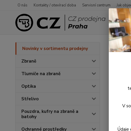
O nás
Kontakty / otevírací doba
Servisní centrum
Jak obje
Úvod
N
Novinky v sortimentu prodejny
Úder
Zbraně
Tlumiče na zbraně
Optika
t
Střelivo
V so
Pouzdra, kufry na zbraně a
batohy
Údaje 
Ochranné prostředky