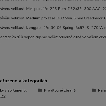
závěru velikosti
Mini
pro záže .223 Rem, 7,62x39, .300 AAC, .2
závěru velikosti
Medium
pro záže .308 Win, 6 mm Creedmoor, 6
závěru velikosti
Long
pro záže .30-06 Spring., 8x57 JS, .270 Win
hradních dílů doporučujeme svěřit odborné dílně ve vašem okol
.
zařazeno v kategoriích
ky v sortimentu
Pro dlouhé zbraně
Náhr
jny