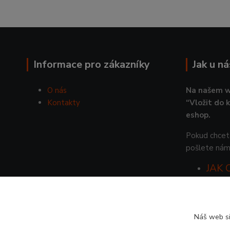
Informace pro zákazníky
Jak u n
O nás
Na našem w
Kontakty
“Vložit do 
eshop.
Pokud chcete
pošlete nám
JAK
Náš web si