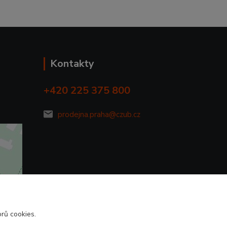
Kontakty
+420 225 375 800
prodejna.praha@czub.cz
rů cookies.