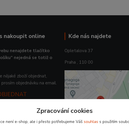
ás nakoupit online
Kde nás najdete
ebu nenajdete tlačítko
Opletalova 37
košíku“ nejedná se totiž o
Praha , 110 00
 nějaké zboží objednat,
 prosím objednávku na email.
 OBJEDNAT
Zpracování cookies
ce není e-shop, ale i přesto potřebujeme Váš
souhlas
s použitím soubo