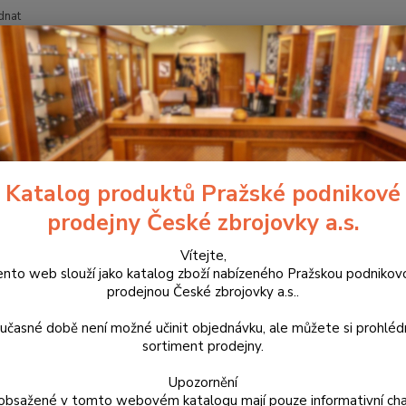
dnat
Nevíte
Hledat
+420
ovinky v sortimentu prodejny
Úderník pro CZ 600 / 600 +
ník pro CZ 600 / 600 +
Katalog produktů Pražské podnikové
prodejny České zbrojovky a.s.
Úderní
veliko
Vítejte,
ento web slouží jako katalog zboží nabízeného Pražskou podnikov
Rem, 7
prodejnou České zbrojovky a.s..
Medium
Win., 
učasné době není možné učinit objednávku, ale můžete si prohlé
sortiment prodejny.
Dos
Upozornění
obsažené v tomto webovém katalogu mají pouze informativní cha