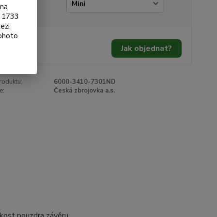
ikost
ona
§ 1733
ezi
tohoto
9 Kč
/
ks
Jak objednat?
 Kč
bez DPH
roduktu:
6000-3410-7301ND
e:
Česká zbrojovka a.s.
ikost pouzdra závěru.