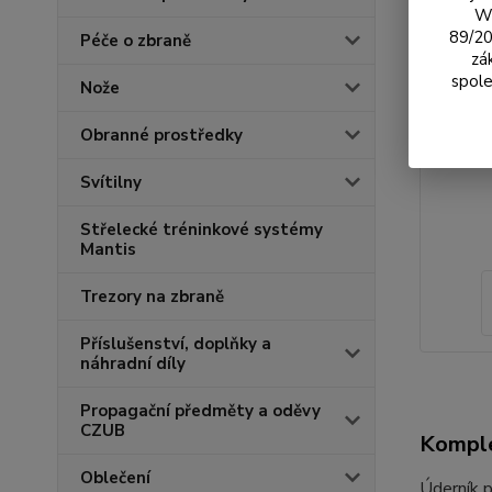
We
89/20
Péče o zbraně
zá
spole
Nože
Obranné prostředky
Svítilny
Střelecké tréninkové systémy
Mantis
Trezory na zbraně
Příslušenství, doplňky a
náhradní díly
Propagační předměty a oděvy
CZUB
Komple
Oblečení
Úderník p