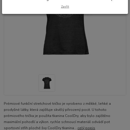
Zavřít
Prémiové funkční stretchové tričko je vyrobeno z měkké, lehké a
prodyšné látky, která zajišťuje skvělý přirozený pocit. U tohoto
prémiového trička je použita tkanina CoolDry, aby bylo zajištěno
maximální pohodlí a výkon. rychle schnoucí materiál odvádí pot
sportovní střih ploché švy CoolDry tkanina...
celý popis