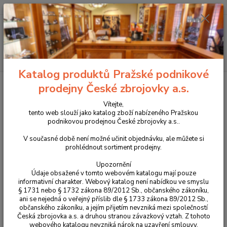
+420 225 375 800
Menu
Hledat
Katalog produktů Pražské podnikové
Úvod
Propagační předměty a oděvy CZUB
Oděvy CZUB
Triko s logem
prodejny České zbrojovky a.s.
CZUB dámské 2025
Vítejte,
Triko s logem CZUB dámské 2025
tento web slouží jako katalog zboží nabízeného Pražskou
podnikovou prodejnou České zbrojovky a.s..
Novinka
V současné době není možné učinit objednávku, ale můžete si
prohlédnout sortiment prodejny.
Upozornění
Údaje obsažené v tomto webovém katalogu mají pouze
informativní charakter. Webový katalog není nabídkou ve smyslu
§ 1731 nebo § 1732 zákona 89/2012 Sb., občanského zákoníku,
ani se nejedná o veřejný příslib dle § 1733 zákona 89/2012 Sb.,
občanského zákoníku, a jejím přijetím nevzniká mezi společností
Česká zbrojovka a.s. a druhou stranou závazkový vztah. Z tohoto
webového katalogu nevzniká nárok na uzavření smlouvy.