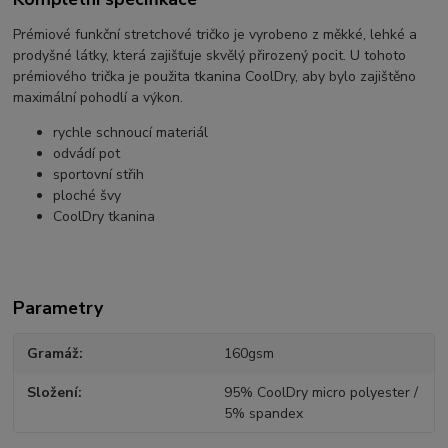
Prémiové funkční stretchové tričko je vyrobeno z měkké, lehké a
prodyšné látky, která zajišťuje skvělý přirozený pocit. U tohoto
prémiového trička je použita tkanina CoolDry, aby bylo zajištěno
maximální pohodlí a výkon.
rychle schnoucí materiál
odvádí pot
sportovní střih
ploché švy
CoolDry tkanina
Parametry
Gramáž
160gsm
Složení
95% CoolDry micro polyester /
5% spandex