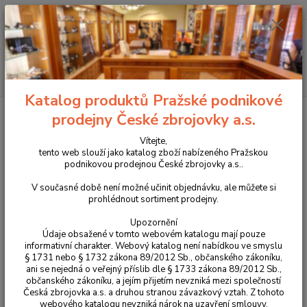
+420 225 375 800
Menu
Hledat
Katalog produktů Pražské podnikové
Úvod
Propagační předměty a oděvy CZUB
Oděvy CZUB
Triko s
prodejny České zbrojovky a.s.
dlouhým rukávem CZUB 2024
Vítejte,
Triko s dlouhým rukávem CZUB
tento web slouží jako katalog zboží nabízeného Pražskou
podnikovou prodejnou České zbrojovky a.s..
2024
V současné době není možné učinit objednávku, ale můžete si
prohlédnout sortiment prodejny.
Upozornění
Údaje obsažené v tomto webovém katalogu mají pouze
informativní charakter. Webový katalog není nabídkou ve smyslu
§ 1731 nebo § 1732 zákona 89/2012 Sb., občanského zákoníku,
ani se nejedná o veřejný příslib dle § 1733 zákona 89/2012 Sb.,
občanského zákoníku, a jejím přijetím nevzniká mezi společností
Česká zbrojovka a.s. a druhou stranou závazkový vztah. Z tohoto
webového katalogu nevzniká nárok na uzavření smlouvy.