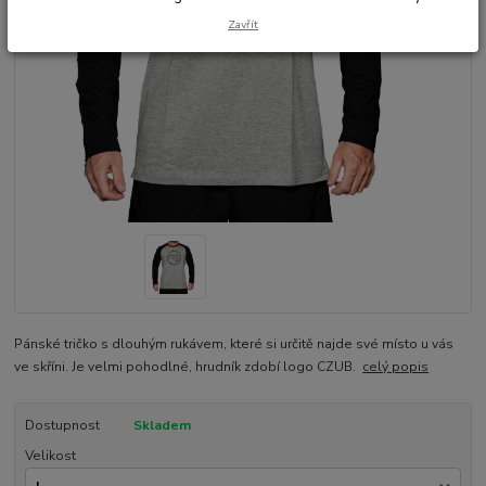
Zavřít
Pánské tričko s dlouhým rukávem, které si určitě najde své místo u vás
ve skříni. Je velmi pohodlné, hrudník zdobí logo CZUB.
celý popis
Dostupnost
Skladem
Velikost