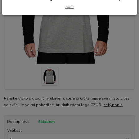
Zavřít
Pánské tričko s dlouhým rukávem, které si určitě najde své místo u vás
ve skříni. Je velmi pohodlné, hrudník zdobí logo CZUB.
celý popis
Dostupnost
Skladem
Velikost