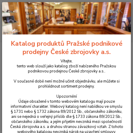
+420 225 375 800
Menu
Hledat
Katalog produktů Pražské podnikové
Úvod
Propagační předměty a oděvy CZUB
Oděvy CZUB
Triko s
prodejny České zbrojovky a.s.
dlouhým rukávem CZUB 2024
Vítejte,
Triko s dlouhým rukávem CZUB
tento web slouží jako katalog zboží nabízeného Pražskou
podnikovou prodejnou České zbrojovky a.s..
2024
V současné době není možné učinit objednávku, ale můžete si
prohlédnout sortiment prodejny.
Upozornění
Údaje obsažené v tomto webovém katalogu mají pouze
informativní charakter. Webový katalog není nabídkou ve smyslu
§ 1731 nebo § 1732 zákona 89/2012 Sb., občanského zákoníku,
ani se nejedná o veřejný příslib dle § 1733 zákona 89/2012 Sb.,
občanského zákoníku, a jejím přijetím nevzniká mezi společností
Česká zbrojovka a.s. a druhou stranou závazkový vztah. Z tohoto
webového katalogu nevzniká nárok na uzavření smlouvy.