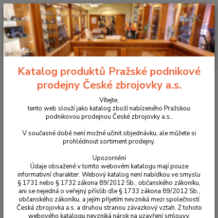
+420 225 375 800
Menu
Hledat
Katalog produktů Pražské podnikové
Úvod
Propagační předměty a oděvy CZUB
Oděvy CZUB
Triko CZUB s
prodejny České zbrojovky a.s.
CZ Bren 3 pánské 2025
Vítejte,
Triko CZUB s CZ Bren 3 pánské
tento web slouží jako katalog zboží nabízeného Pražskou
podnikovou prodejnou České zbrojovky a.s..
2025
V současné době není možné učinit objednávku, ale můžete si
prohlédnout sortiment prodejny.
Novinka
Upozornění
Údaje obsažené v tomto webovém katalogu mají pouze
informativní charakter. Webový katalog není nabídkou ve smyslu
§ 1731 nebo § 1732 zákona 89/2012 Sb., občanského zákoníku,
ani se nejedná o veřejný příslib dle § 1733 zákona 89/2012 Sb.,
občanského zákoníku, a jejím přijetím nevzniká mezi společností
Česká zbrojovka a.s. a druhou stranou závazkový vztah. Z tohoto
webového katalogu nevzniká nárok na uzavření smlouvy.