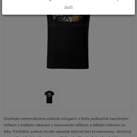
Zavřít
Dopřejte neformálnímu vzhledu eleganci s tímto jedinečně navrženým
tričkem s krátkým rukávem s tvarovaným střihem a štíhlým žebrem na
krku. Perfektní, pokud chcete vypadat stylově bez kompromisu. strečový