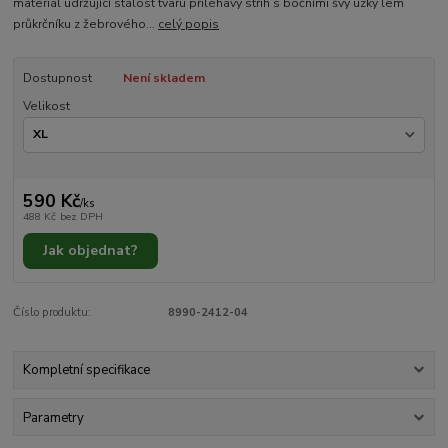
materiál udržující stálost tvaru přiléhavý střih s bočními švy úzký lem
průkrčníku z žebrového...
celý popis
Dostupnost
Není skladem
Velikost
590 Kč
/
ks
488 Kč
bez DPH
Jak objednat?
Číslo produktu:
8990-2412-04
Kompletní specifikace
Parametry