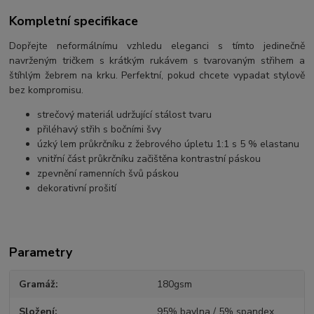
Kompletní specifikace
Dopřejte neformálnímu vzhledu eleganci s tímto jedinečně
navrženým tričkem s krátkým rukávem s tvarovaným střihem a
štíhlým žebrem na krku. Perfektní, pokud chcete vypadat stylově
bez kompromisu.
strečový materiál udržující stálost tvaru
přiléhavý střih s bočními švy
úzký lem průkrčníku z žebrového úpletu 1:1 s 5 % elastanu
vnitřní část průkrčníku začištěna kontrastní páskou
zpevnění ramenních švů páskou
dekorativní prošití
Parametry
Gramáž
180gsm
Složení
95% bavlna / 5% spandex