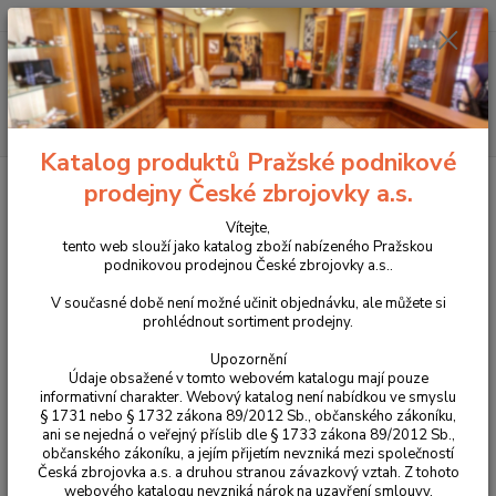
+420 225 375 800
Menu
Hledat
Katalog produktů Pražské podnikové
Úvod
Propagační předměty a oděvy CZUB
Oděvy CZUB
Triko CZUB
prodejny České zbrojovky a.s.
LEV 2024
Vítejte,
Triko CZUB LEV 2024
tento web slouží jako katalog zboží nabízeného Pražskou
podnikovou prodejnou České zbrojovky a.s..
V současné době není možné učinit objednávku, ale můžete si
prohlédnout sortiment prodejny.
Upozornění
Údaje obsažené v tomto webovém katalogu mají pouze
informativní charakter. Webový katalog není nabídkou ve smyslu
§ 1731 nebo § 1732 zákona 89/2012 Sb., občanského zákoníku,
ani se nejedná o veřejný příslib dle § 1733 zákona 89/2012 Sb.,
občanského zákoníku, a jejím přijetím nevzniká mezi společností
Česká zbrojovka a.s. a druhou stranou závazkový vztah. Z tohoto
webového katalogu nevzniká nárok na uzavření smlouvy.