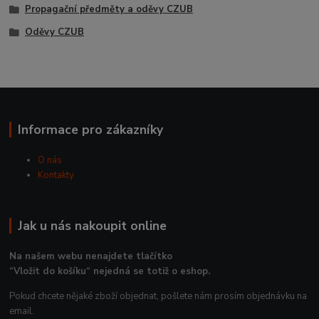
Propagační předměty a oděvy CZUB
Oděvy CZUB
Informace pro zákazníky
O nás
Kontakty
Jak u nás nakoupit online
Na našem webu nenajdete tlačítko
“Vložit do košíku“ nejedná se totiž o eshop.
Pokud chcete nějaké zboží objednat, pošlete nám prosím objednávku na
email.