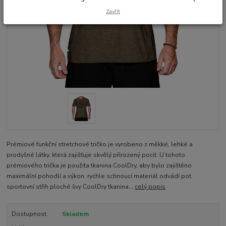
Zavřít
Prémiové funkční stretchové tričko je vyrobeno z měkké, lehké a
prodyšné látky, která zajišťuje skvělý přirozený pocit. U tohoto
prémiového trička je použita tkanina CoolDry, aby bylo zajištěno
maximální pohodlí a výkon. rychle schnoucí materiál odvádí pot
sportovní střih ploché švy CoolDry tkanina...
celý popis
Dostupnost
Skladem