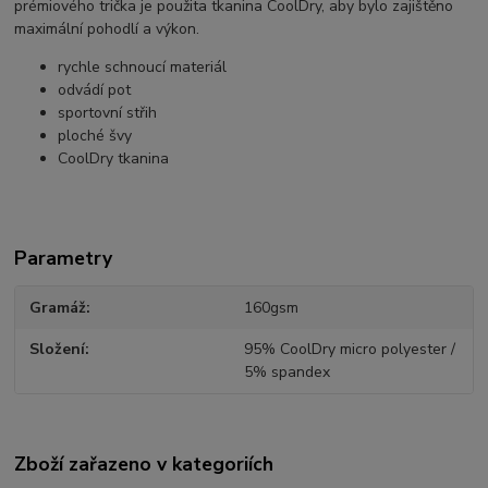
prémiového trička je použita tkanina CoolDry, aby bylo zajištěno
maximální pohodlí a výkon.
rychle schnoucí materiál
odvádí pot
sportovní střih
ploché švy
CoolDry tkanina
Parametry
Gramáž
160gsm
Složení
95% CoolDry micro polyester /
5% spandex
Zboží zařazeno v kategoriích