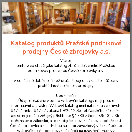
+420 225 375 800
Menu
Hledat
Katalog produktů Pražské podnikové
Úvod
Propagační předměty a oděvy CZUB
Oděvy CZUB
Triko CZ
prodejny České zbrojovky a.s.
lebka
Vítejte,
Triko CZ lebka
tento web slouží jako katalog zboží nabízeného Pražskou
podnikovou prodejnou České zbrojovky a.s..
Novinka
V současné době není možné učinit objednávku, ale můžete si
prohlédnout sortiment prodejny.
Upozornění
Údaje obsažené v tomto webovém katalogu mají pouze
informativní charakter. Webový katalog není nabídkou ve smyslu
§ 1731 nebo § 1732 zákona 89/2012 Sb., občanského zákoníku,
ani se nejedná o veřejný příslib dle § 1733 zákona 89/2012 Sb.,
občanského zákoníku, a jejím přijetím nevzniká mezi společností
Česká zbrojovka a.s. a druhou stranou závazkový vztah. Z tohoto
webového katalogu nevzniká nárok na uzavření smlouvy.