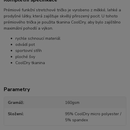
Prémiové funkční stretchové tričko je vyrobeno z měkké, lehké a
prodyšné látky, která zajišťuje skvělý přirozený pocit. U tohoto
prémiového trička je použita tkanina CoolDry, aby bylo zajištěno
maximální pohodlí a výkon.
rychle schnoucí materiál
odvádí pot
sportovní střih
ploché švy
CoolDry tkanina
Parametry
Gramáž
160gsm
Složení
95% CoolDry micro polyester /
5% spandex