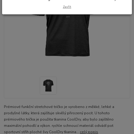
Zavřít
Prémiové funkční stretchové tričko je vyrobeno z měkké, lehké a
prodyšné látky, která zajišťuje skvělý přirozený pocit. U tohoto
prémiového trička je použita tkanina CoolDry, aby bylo zajištěno
maximální pohodlí a výkon. rychle schnoucí materiál odvádí pot
sportovní střih ploché švy CoolDry tkanina...
celý popis