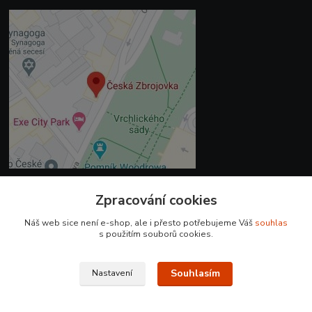
Zpracování cookies
Kontakty
Náš web sice není e-shop, ale i přesto potřebujeme Váš
souhlas
+420 225 375 800
s použitím souborů cookies.
prodejna.praha@czub.cz
Souhlasím
Nastavení