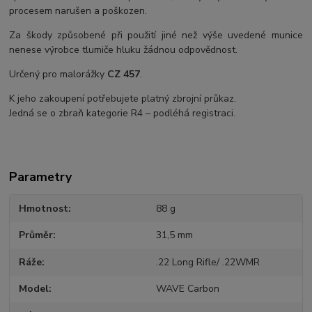
procesem narušen a poškozen.
Za škody způsobené při použití jiné než výše uvedené munice
nenese výrobce tlumiče hluku žádnou odpovědnost.
Určený pro malorážky
CZ 457
.
K jeho zakoupení potřebujete platný zbrojní průkaz.
Jedná se o zbraň kategorie R4 – podléhá registraci.
Parametry
Hmotnost
88 g
Průměr
31,5 mm
Ráže
.22 Long Rifle/ .22WMR
Model
WAVE Carbon