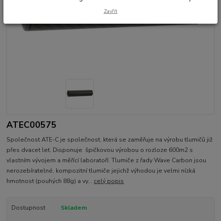
Zavřít
ATEC00575
Společnost ATE-C je společnost, která se zaměřuje na výrobu tlumičů již
přes dvacet let. Disponuje špičkovou výrobou o rozloze 600m2 s
vlastním vývojem a měřící laboratoří. Tlumiče z řady Wave Carbon jsou
nerozebíratelné, kompozitní tlumiče jejichž výhodou je velmi nízká
hmotnost (pouhých 88g) a vy...
celý popis
Dostupnost
Skladem