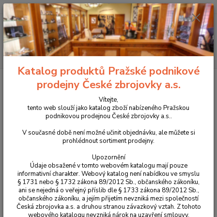
+420 225 375 800
Menu
Hledat
Katalog produktů Pražské podnikové
Úvod
Tlumiče na zbraně
Tlumič hluku výstřelu A-TEC WAVE Carbon
prodejny České zbrojovky a.s.
pro malorážky 1/2"x28 UNF
Vítejte,
Tlumič hluku výstřelu A-TEC
tento web slouží jako katalog zboží nabízeného Pražskou
podnikovou prodejnou České zbrojovky a.s..
WAVE Carbon pro malorážky
V současné době není možné učinit objednávku, ale můžete si
1/2"x28 UNF
prohlédnout sortiment prodejny.
Upozornění
Údaje obsažené v tomto webovém katalogu mají pouze
informativní charakter. Webový katalog není nabídkou ve smyslu
§ 1731 nebo § 1732 zákona 89/2012 Sb., občanského zákoníku,
ani se nejedná o veřejný příslib dle § 1733 zákona 89/2012 Sb.,
občanského zákoníku, a jejím přijetím nevzniká mezi společností
Česká zbrojovka a.s. a druhou stranou závazkový vztah. Z tohoto
webového katalogu nevzniká nárok na uzavření smlouvy.