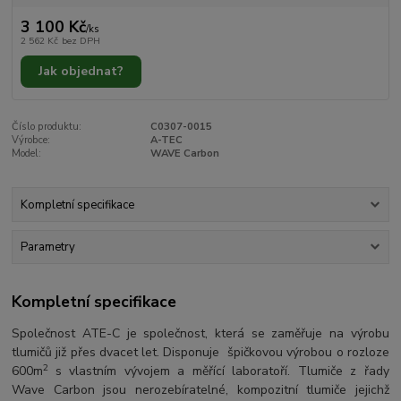
3 100 Kč
/
ks
2 562 Kč
bez DPH
Jak objednat?
Číslo produktu:
C0307-0015
Výrobce:
A-TEC
Model:
WAVE Carbon
Kompletní specifikace
Parametry
Kompletní specifikace
Společnost ATE-C je společnost, která se zaměřuje na výrobu
tlumičů již přes dvacet let. Disponuje špičkovou výrobou o rozloze
2
600m
s vlastním vývojem a měřící laboratoří. Tlumiče z řady
Wave Carbon jsou nerozebíratelné, kompozitní tlumiče jejichž