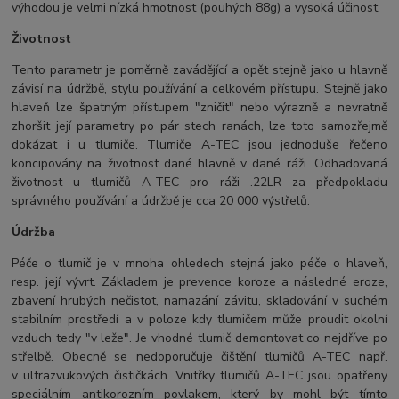
výhodou je velmi nízká hmotnost (pouhých 88g) a vysoká účinost.
Životnost
Tento parametr je poměrně zavádějící a opět stejně jako u hlavně
závisí na údržbě, stylu používání a celkovém přístupu. Stejně jako
hlaveň lze špatným přístupem "zničit" nebo výrazně a nevratně
zhoršit její parametry po pár stech ranách, lze toto samozřejmě
dokázat i u tlumiče. Tlumiče A-TEC jsou jednoduše řečeno
koncipovány na životnost dané hlavně v dané ráži. Odhadovaná
životnost u tlumičů A-TEC pro ráži .22LR za předpokladu
správného používání a údržbě je cca 20 000 výstřelů.
Údržba
Péče o tlumič je v mnoha ohledech stejná jako péče o hlaveň,
resp. její vývrt. Základem je prevence koroze a následné eroze,
zbavení hrubých nečistot, namazání závitu, skladování v suchém
stabilním prostředí a v poloze kdy tlumičem může proudit okolní
vzduch tedy "v leže". Je vhodné tlumič demontovat co nejdříve po
střelbě. Obecně se nedoporučuje čištění tlumičů A-TEC např.
v ultrazvukových čističkách. Vnitřky tlumičů A-TEC jsou opatřeny
speciálním antikorozním povlakem, který by mohl být tímto