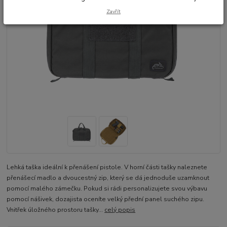
Zavřít
Lehká taška ideální k přenášení pistole. V horní části tašky naleznete
přenášecí madlo a dvoucestný zip, který se dá jednoduše uzamknout
pomocí malého zámečku. Pokud si rádi personalizujete svou výbavu
pomocí nášivek, dozajista oceníte velký přední panel suchého zipu.
Vnitřek úložného prostoru tašky...
celý popis