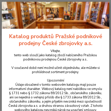
+420 225 375 800
Menu
Hledat
Katalog produktů Pražské podnikové
Úvod
Pouzdra, kufry na zbraně a batohy
Látková pouzdra
Přepravní
prodejny České zbrojovky a.s.
pouzdra a střelecké tašky
Taška Helikon Single Pistol
Vítejte,
Taška Helikon Single Pistol
tento web slouží jako katalog zboží nabízeného Pražskou
podnikovou prodejnou České zbrojovky a.s..
V současné době není možné učinit objednávku, ale můžete si
prohlédnout sortiment prodejny.
Upozornění
Údaje obsažené v tomto webovém katalogu mají pouze
informativní charakter. Webový katalog není nabídkou ve smyslu
§ 1731 nebo § 1732 zákona 89/2012 Sb., občanského zákoníku,
ani se nejedná o veřejný příslib dle § 1733 zákona 89/2012 Sb.,
občanského zákoníku, a jejím přijetím nevzniká mezi společností
Česká zbrojovka a.s. a druhou stranou závazkový vztah. Z tohoto
webového katalogu nevzniká nárok na uzavření smlouvy.