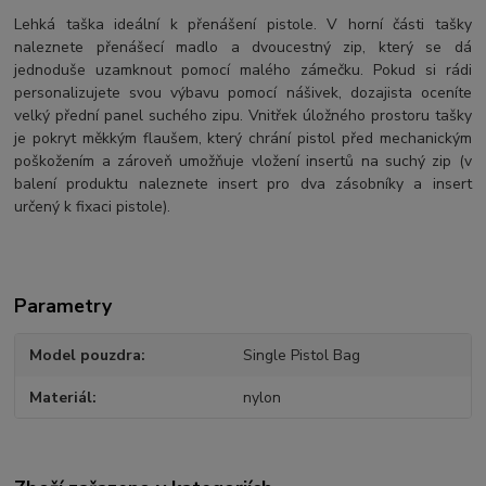
Lehká taška ideální k přenášení pistole. V horní části tašky
naleznete přenášecí madlo a dvoucestný zip, který se dá
jednoduše uzamknout pomocí malého zámečku. Pokud si rádi
personalizujete svou výbavu pomocí nášivek, dozajista oceníte
velký přední panel suchého zipu. Vnitřek úložného prostoru tašky
je pokryt měkkým flaušem, který chrání pistol před mechanickým
poškožením a zároveň umožňuje vložení insertů na suchý zip (v
balení produktu naleznete insert pro dva zásobníky a insert
určený k fixaci pistole).
Parametry
Model pouzdra
Single Pistol Bag
Materiál
nylon