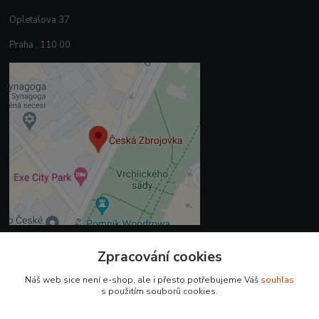
Opletalova 37
Praha , 110 00
Zpracování cookies
Kontakty
Náš web sice není e-shop, ale i přesto potřebujeme Váš
souhlas
+420 225 375 800
s použitím souborů cookies.