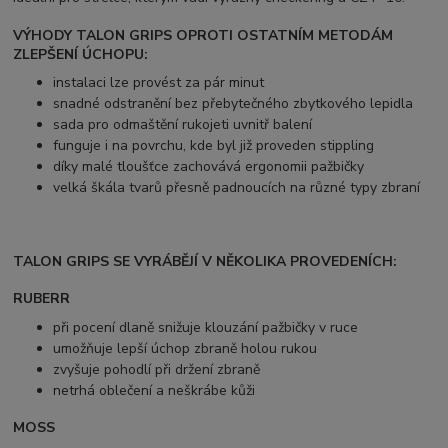
VÝHODY TALON GRIPS OPROTI OSTATNÍM METODÁM
ZLEPŠENÍ ÚCHOPU:
instalaci lze provést za pár minut
snadné odstranění bez přebytečného zbytkového lepidla
sada pro odmaštění rukojeti uvnitř balení
funguje i na povrchu, kde byl již proveden stippling
díky malé tloušťce zachovává ergonomii pažbičky
velká škála tvarů přesně padnoucích na různé typy zbraní
TALON GRIPS SE VYRÁBĚJÍ V NĚKOLIKA PROVEDENÍCH:
RUBERR
při pocení dlaně snižuje klouzání pažbičky v ruce
umožňuje lepší úchop zbraně holou rukou
zvyšuje pohodlí při držení zbraně
netrhá oblečení a neškrábe
kůži
MOSS