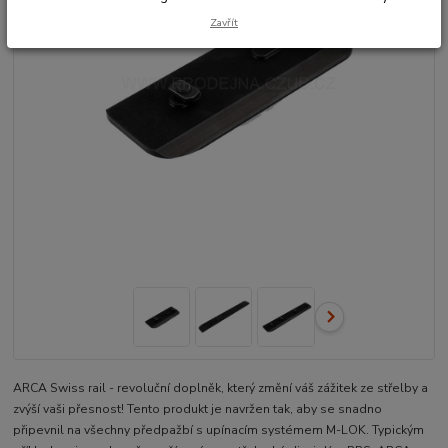
Zavřít
ARCA Swiss rail - revoluční doplněk, který změní váš zážitek ze střelby a
zvýší vaši přesnost! Tento produkt je navržen tak, aby se snadno
připevnil na všechny předpažbí s upínacím systémem M-LOK. Typickým