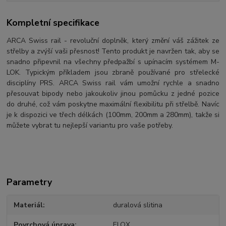
Kompletní specifikace
ARCA Swiss rail - revoluční doplněk, který změní váš zážitek ze
střelby a zvýší vaši přesnost! Tento produkt je navržen tak, aby se
snadno připevnil na všechny předpažbí s upínacím systémem M-
LOK. Typickým příkladem jsou zbraně používané pro střelecké
disciplíny PRS. ARCA Swiss rail vám umožní rychle a snadno
přesouvat bipody nebo jakoukoliv jinou pomůcku z jedné pozice
do druhé, což vám poskytne maximální flexibilitu při střelbě. Navíc
je k dispozici ve třech délkách (100mm, 200mm a 280mm), takže si
můžete vybrat tu nejlepší variantu pro vaše potřeby.
Parametry
Materiál
duralová slitina
Povrchová úprava
ELOX