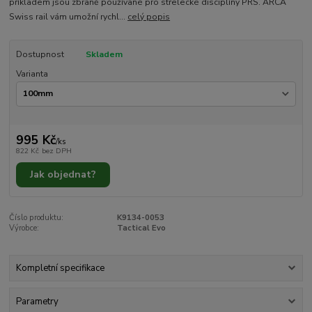
příkladem jsou zbraně používané pro střelecké disciplíny PRS. ARCA
Swiss rail vám umožní rychl...
celý popis
Dostupnost
Skladem
Varianta
995 Kč
/
ks
822 Kč
bez DPH
Jak objednat?
Číslo produktu:
K9134-0053
Výrobce:
Tactical Evo
Kompletní specifikace
Parametry