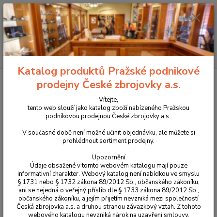
+420 225 375 800
Menu
Hledat
Katalog produktů Pražské podnikové
Úvod
Příslušenství, doplňky a náhradní díly
Tactical Evo ARCA Swiss
prodejny České zbrojovky a.s.
rail pro M-LOK
Vítejte,
Tactical Evo ARCA Swiss rail pro
tento web slouží jako katalog zboží nabízeného Pražskou
podnikovou prodejnou České zbrojovky a.s..
M-LOK
V současné době není možné učinit objednávku, ale můžete si
prohlédnout sortiment prodejny.
Novinka
Upozornění
Údaje obsažené v tomto webovém katalogu mají pouze
informativní charakter. Webový katalog není nabídkou ve smyslu
§ 1731 nebo § 1732 zákona 89/2012 Sb., občanského zákoníku,
ani se nejedná o veřejný příslib dle § 1733 zákona 89/2012 Sb.,
občanského zákoníku, a jejím přijetím nevzniká mezi společností
Česká zbrojovka a.s. a druhou stranou závazkový vztah. Z tohoto
webového katalogu nevzniká nárok na uzavření smlouvy.