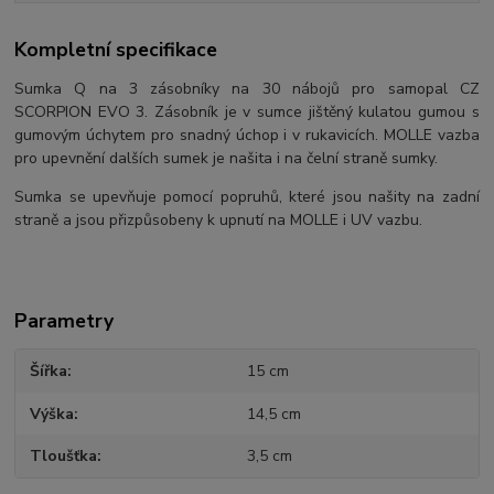
Kompletní specifikace
Sumka Q na 3 zásobníky na 30 nábojů pro samopal CZ
SCORPION EVO 3. Zásobník je v sumce jištěný kulatou gumou s
gumovým úchytem pro snadný úchop i v rukavicích. MOLLE vazba
pro upevnění dalších sumek je našita i na čelní straně sumky.
Sumka se upevňuje pomocí popruhů, které jsou našity na zadní
straně a jsou přizpůsobeny k upnutí na MOLLE i UV vazbu.
Parametry
Šířka
15 cm
Výška
14,5 cm
Tloušťka
3,5 cm