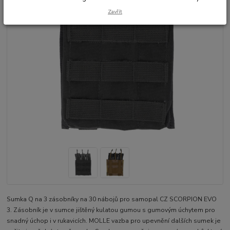
Zavřít
Sumka Q na 3 zásobníky na 30 nábojů pro samopal CZ SCORPION EVO
3. Zásobník je v sumce jištěný kulatou gumou s gumovým úchytem pro
snadný úchop i v rukavicích. MOLLE vazba pro upevnění dalších sumek je