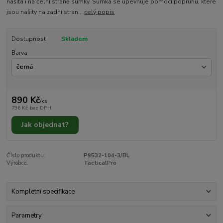
našita i na čelní straně sumky. Sumka se upevňuje pomocí popruhů, které
jsou našity na zadní stran...
celý popis
Dostupnost
Skladem
Barva
890 Kč
/
ks
736 Kč
bez DPH
Jak objednat?
Číslo produktu:
P9532-104-3/BL
Výrobce:
TacticalPro
Kompletní specifikace
Parametry