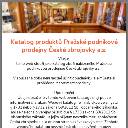
+420 225 375 800
Menu
Hledat
Katalog produktů Pražské podnikové
Úvod
Pouzdra, kufry na zbraně a batohy
Sumka Q na 3 zásobníky CZ
prodejny České zbrojovky a.s.
Scorpion Evo 3
Vítejte,
Sumka Q na 3 zásobníky CZ
tento web slouží jako katalog zboží nabízeného Pražskou
podnikovou prodejnou České zbrojovky a.s..
Scorpion Evo 3
V současné době není možné učinit objednávku, ale můžete si
prohlédnout sortiment prodejny.
Novinka
Upozornění
Údaje obsažené v tomto webovém katalogu mají pouze
informativní charakter. Webový katalog není nabídkou ve smyslu
§ 1731 nebo § 1732 zákona 89/2012 Sb., občanského zákoníku,
ani se nejedná o veřejný příslib dle § 1733 zákona 89/2012 Sb.,
občanského zákoníku, a jejím přijetím nevzniká mezi společností
Česká zbrojovka a.s. a druhou stranou závazkový vztah. Z tohoto
webového katalogu nevzniká nárok na uzavření smlouvy.