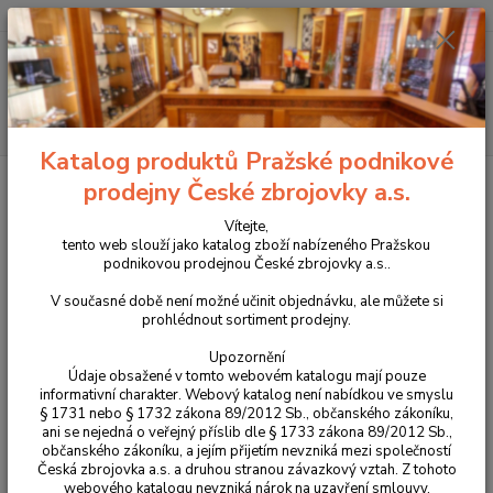
+420 225 375 800
Menu
Hledat
Katalog produktů Pražské podnikové
Úvod
Novinky v sortimentu prodejny
Střenky VOYTY G-10 Slim fit pro CZ
prodejny České zbrojovky a.s.
Shadow 2
Vítejte,
Střenky VOYTY G-10 Slim fit pro
tento web slouží jako katalog zboží nabízeného Pražskou
podnikovou prodejnou České zbrojovky a.s..
CZ Shadow 2
V současné době není možné učinit objednávku, ale můžete si
prohlédnout sortiment prodejny.
Novinka
Upozornění
Údaje obsažené v tomto webovém katalogu mají pouze
informativní charakter. Webový katalog není nabídkou ve smyslu
§ 1731 nebo § 1732 zákona 89/2012 Sb., občanského zákoníku,
ani se nejedná o veřejný příslib dle § 1733 zákona 89/2012 Sb.,
občanského zákoníku, a jejím přijetím nevzniká mezi společností
Česká zbrojovka a.s. a druhou stranou závazkový vztah. Z tohoto
webového katalogu nevzniká nárok na uzavření smlouvy.