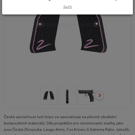
Zavřít
Česká společnost Just Grips se specializuje na přesné obrábění
kompozitních materiálů. Díky projektům pro renomované značky, jako
jsou Česká Zbrojovka, Laugo Arms, Fox Knives či Extrema Ratio, vytvořili