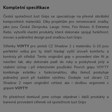
Kompletní specifikace
Česká společnost Just Grips se specializuje na přesné obrábění
kompozitních materiálů. Díky projektům pro renomované značky,
jako jsou Česká Zbrojovka, Laugo Arms, Fox Knives či Extrema
Ratio, vytvořili vlastní produkty, které dokonale spojují funkčnost,
inovaci a jedinečný design pod značkou Just Grips.
Střenky
VOYTY
pro pistoli CZ Shadow 2 z materiálu G-10 jsou
perfektní volba pro ty, kteří hledají vyšší úroveň komfortu a
kontroly při střelbě. Tento originální grip v provedení slim fit je
navržen tak, aby dokonale padl do ruky a poskytoval jistý a
stabilní úchop i při intenzivním používání. Povrch gripu VOYTY
kombinuje estetiku s funkcionalitou, díky čemuž poskytuje
jedinečný pocit při každém výstřelu. Dodejte své zbrani CZ
Shadow 2 nejen originální vzhled, ale i skvělou ergonomii s
gripem
VOYTY
!
Po předchozí domluvě jsme schopi objednat i další produkty a
barevné provedení střenek od společnosti Just Grips