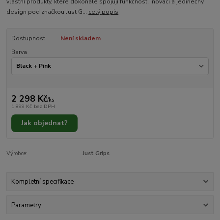
vlastní produkty, které dokonale spojují funkčnost, inovaci a jedinečný
design pod značkou Just G...
celý popis
Dostupnost
Není skladem
Barva
2 298 Kč
/
ks
1 899 Kč
bez DPH
Jak objednat?
Výrobce:
Just Grips
Kompletní specifikace
Parametry