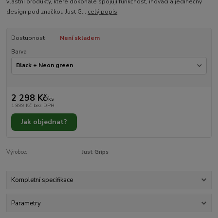
vlastní produkty, které dokonale spojují funkčnost, inovaci a jedinečný
design pod značkou Just G...
celý popis
Dostupnost
Není skladem
Barva
2 298 Kč
/
ks
1 899 Kč
bez DPH
Jak objednat?
Výrobce:
Just Grips
Kompletní specifikace
Parametry