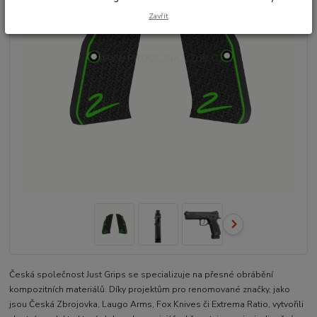
Zavřít
Česká společnost Just Grips se specializuje na přesné obrábění
kompozitních materiálů. Díky projektům pro renomované značky, jako
jsou Česká Zbrojovka, Laugo Arms, Fox Knives či Extrema Ratio, vytvořili