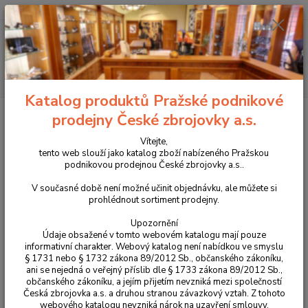
+420 225 375 800
Menu
Hledat
Katalog produktů Pražské podnikové
Úvod
Novinky v sortimentu prodejny
Střenky VOYTY G-10 Slim fit pro CZ
prodejny České zbrojovky a.s.
Shadow 2
Vítejte,
Střenky VOYTY G-10 Slim fit pro
tento web slouží jako katalog zboží nabízeného Pražskou
podnikovou prodejnou České zbrojovky a.s..
CZ Shadow 2
V současné době není možné učinit objednávku, ale můžete si
prohlédnout sortiment prodejny.
Novinka
Upozornění
Údaje obsažené v tomto webovém katalogu mají pouze
informativní charakter. Webový katalog není nabídkou ve smyslu
§ 1731 nebo § 1732 zákona 89/2012 Sb., občanského zákoníku,
ani se nejedná o veřejný příslib dle § 1733 zákona 89/2012 Sb.,
občanského zákoníku, a jejím přijetím nevzniká mezi společností
Česká zbrojovka a.s. a druhou stranou závazkový vztah. Z tohoto
webového katalogu nevzniká nárok na uzavření smlouvy.