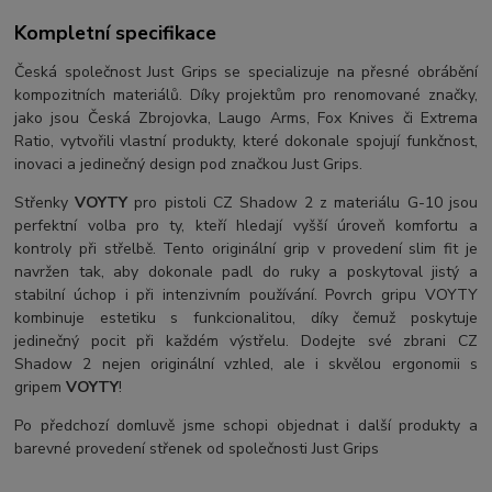
Kompletní specifikace
Česká společnost Just Grips se specializuje na přesné obrábění
kompozitních materiálů. Díky projektům pro renomované značky,
jako jsou Česká Zbrojovka, Laugo Arms, Fox Knives či Extrema
Ratio, vytvořili vlastní produkty, které dokonale spojují funkčnost,
inovaci a jedinečný design pod značkou Just Grips.
Střenky
VOYTY
pro pistoli CZ Shadow 2 z materiálu G-10 jsou
perfektní volba pro ty, kteří hledají vyšší úroveň komfortu a
kontroly při střelbě. Tento originální grip v provedení slim fit je
navržen tak, aby dokonale padl do ruky a poskytoval jistý a
stabilní úchop i při intenzivním používání. Povrch gripu VOYTY
kombinuje estetiku s funkcionalitou, díky čemuž poskytuje
jedinečný pocit při každém výstřelu. Dodejte své zbrani CZ
Shadow 2 nejen originální vzhled, ale i skvělou ergonomii s
gripem
VOYTY
!
Po předchozí domluvě jsme schopi objednat i další produkty a
barevné provedení střenek od společnosti Just Grips