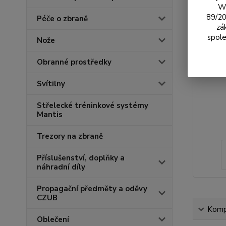
We
89/20
Péče o zbraně
zá
spole
Nože
Obranné prostředky
Svítilny
Střelecké tréninkové systémy
Mantis
Trezory na zbraně
Příslušenství, doplňky a
náhradní díly
Propagační předměty a oděvy
CZUB
Kompl
Oblečení