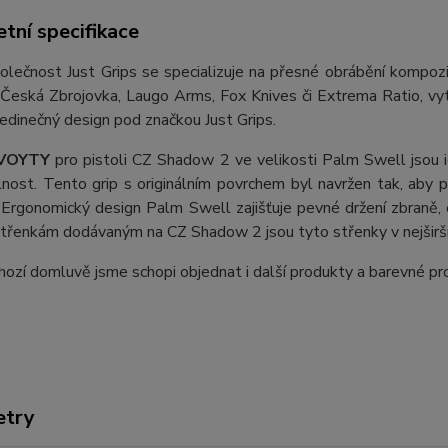
tní specifikace
olečnost Just Grips se specializuje na přesné obrábění kompozi
 Česká Zbrojovka, Laugo Arms, Fox Knives či Extrema Ratio, vytv
 jedinečný design pod značkou Just Grips.
VOYTY
pro pistoli CZ Shadow 2 ve velikosti Palm Swell jsou ide
nost. Tento grip s originálním povrchem byl navržen tak, aby p
 Ergonomický design Palm Swell zajišťuje pevné držení zbraně, co
třenkám dodávaným na CZ Shadow 2 jsou tyto střenky v nejširší
ozí domluvě jsme schopi objednat i další produkty a barevné pr
etry