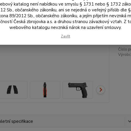
Bar
bový katalog není nabídkou ve smyslu § 1731 nebo § 1732 zák
12 Sb., občanského zákoníku, ani se nejedná o veřejný příslib dle 
kona 89/2012 Sb., občanského zákoníku, a jejím přijetím nevzniká m
čností Česká zbrojovka a.s. a druhou stranou závazkový vztah. Z 
2 
webového katalogu nevzniká nárok na uzavření smlouvy.
1 9
Zavřít
Číslo p
Výrobc
etní specifikace