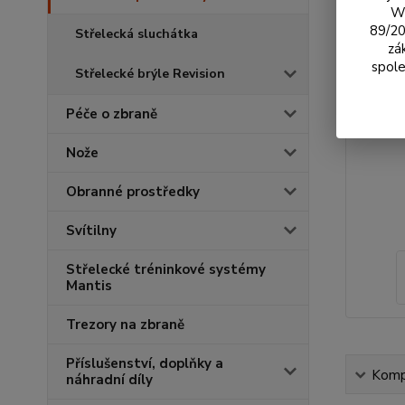
We
89/20
Střelecká sluchátka
zá
spole
Střelecké brýle Revision
Péče o zbraně
Nože
Obranné prostředky
Svítilny
Střelecké tréninkové systémy
Mantis
Trezory na zbraně
Příslušenství, doplňky a
Kompl
náhradní díly