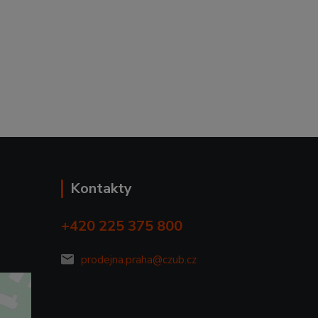
Kontakty
+420 225 375 800
prodejna.praha@czub.cz