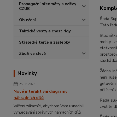
Propagační předměty a oděvy
Komple
CZUB
Řada Supr
Oblečení
Tato řada
Taktické vesty a chest rigy
Sluchátka
mohly zr
Střelecké terče a záslepky
eletkron
Zboží ve slevě
prostorov
sluchátk
Žádná jin
Novinky
není ruš
gelovými 
25.06.2026
přilícení
Nové interaktivní diagramy
náhradních dílů
Řada slu
Vážení zákazníci, abychom Vám usnadnili
zvolíte d
vyhledávání správných náhradních dílů,