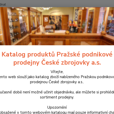
dnat
Nevíte
Hledat
+420
chranné prostředky
Střelecká sluchátka Sordin Supreme PRO-X
lecká sluchátka Sordin Suprem
Katalog produktů Pražské podnikové
prodejny České zbrojovky a.s.
753
Vítejte,
Řada S
ento web slouží jako katalog zboží nabízeného Pražskou podnikov
střelců
prodejnou České zbrojovky a.s..
řada s
nejpřís
učasné době není možné učinit objednávku, ale můžete si prohlé
Supreme
sortiment prodejny.
Upozornění
obsažené v tomto webovém katalogu mají pouze informativní cha
Dos