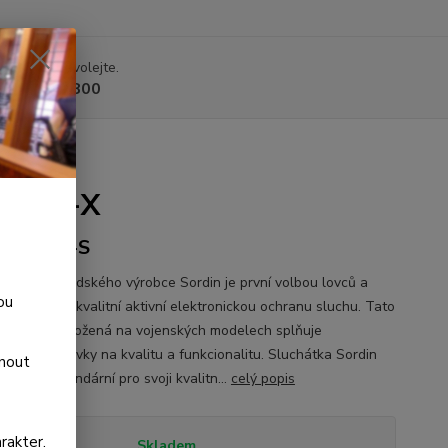
 si rady? Zavolejte.
 225 375 800
e PRO-X
02-X-13-S
upreme švédského výrobce Sordin je první volbou lovců a
ou
, kteří chtějí kvalitní aktivní elektronickou ochranu sluchu. Tato
luchátek založená na vojenských modelech splňuje
nější požadavky na kvalitu a funkcionalitu. Sluchátka Sordin
dnout
 jsou legendární pro svoji kvalitn...
celý popis
rakter.
tupnost
Skladem