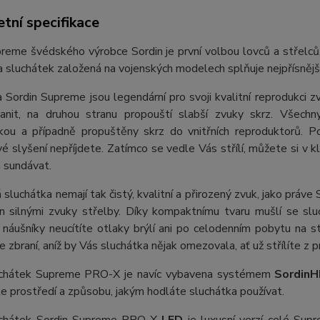
tní specifikace
eme švédského výrobce Sordin je první volbou lovců a střelců, kt
 sluchátek založená na vojenských modelech splňuje nejpřísnější 
 Sordin Supreme jsou legendární pro svoji kvalitní reprodukci z
anit, na druhou stranu propouští slabší zvuky skrz. Všechn
ikou a případně propuštěny skrz do vnitřních reproduktorů. P
é slyšení nepříjdete. Zatímco se vedle Vás střílí, můžete si v k
a sundávat.
á sluchátka nemají tak čistý, kvalitní a přirozený zvuk, jako práv
en silnými zvuky střelby. Díky kompaktnímu tvaru mušlí se slu
náušníky neucítíte otlaky brýlí ani po celodenním pobytu na s
 ke zbraní, aníž by Vás sluchátka nějak omezovala, ať už střílíte 
chátek Supreme PRO-X je navíc vybavena systémem
Sordin
le prostředí a způsobu, jakým hodláte sluchátka používat.