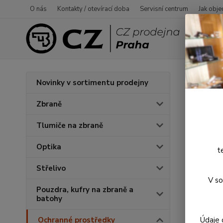
O nás
Kontakty / otevírací doba
Servisní centrum
Jak obje
Úvod
O
Novinky v sortimentu prodejny
Stře
Zbraně
Tlumiče na zbraně
Novinka
Optika
t
Střelivo
V so
Pouzdra, kufry na zbraně a
batohy
Údaje 
Ochranné prostředky