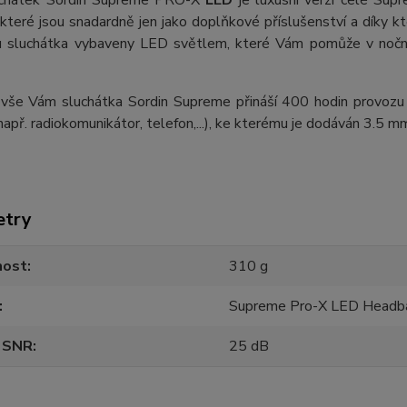
uchátek Sordin Supreme PRO-X
LED
je luxusní verzí celé Supr
 které jsou snadardně jen jako doplňkové příslušenství a díky k
u sluchátka vybaveny LED světlem, které Vám pomůže v noční
vše Vám sluchátka Sordin Supreme přináší 400 hodin provozu
(např. radiokomunikátor, telefon,...), ke kterému je dodáván 3.5
etry
ost
310 g
Supreme Pro-X LED Headb
 SNR
25 dB