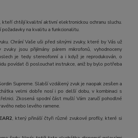
eří chtějí kvalitní aktivní elektronickou ochranu sluchu.
požadavky na kvalitu a funkcionalitu.
vuku. Chrání Vaše uši před silnými zvuky, které by Vás už
y zvuky jsou přijímány párem mikrofonů, vyhodnoceny
oslech je tedy stereofonní a i když je reprodukován, o
lidu povídat či poslouchat instrukce, aniž by bylo potřeba
e Sordin Supreme. Slabší vzdálený zvuk je naopak zesílen a
chátka velmi dobře nosí i po delší dobu, v kombinaci s
třelnici. Zkosená spodní část mušlí Vám zaručí pohodlné
z pravého nebo levého ramene.
HEAR2
, který přináší čtyři různé zvukové profily, které si