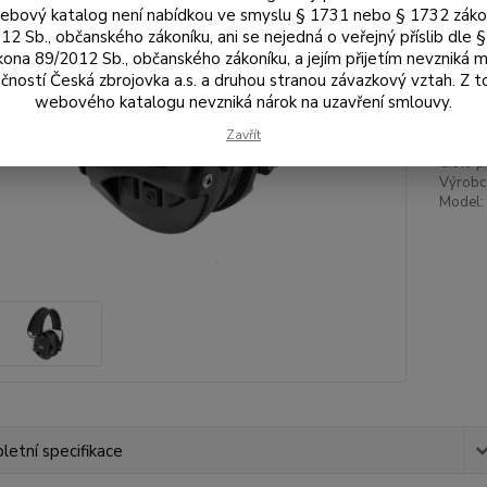
bový katalog není nabídkou ve smyslu § 1731 nebo § 1732 zák
12 Sb., občanského zákoníku, ani se nejedná o veřejný příslib dle 
kona 89/2012 Sb., občanského zákoníku, a jejím přijetím nevzniká m
7 
čností Česká zbrojovka a.s. a druhou stranou závazkový vztah. Z 
6 4
webového katalogu nevzniká nárok na uzavření smlouvy.
Zavřít
Číslo p
Výrobc
Model:
etní specifikace