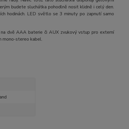
eme řady. Navíc totiž tato sluchátka disponují gelovými
terým budete sluchátka pohodlně nosit klidně i celý den.
ch hodinách. LED světlo se 3 minuty po zapnutí samo
 na dvě AAA baterie či AUX zvukový vstup pro externí
 mm mono-stereo kabel.
and