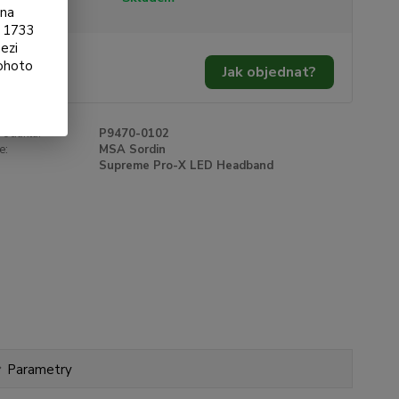
ona
§ 1733
ezi
760 Kč
/
ks
tohoto
Jak objednat?
13 Kč
bez DPH
roduktu:
P9470-0102
e:
MSA Sordin
Supreme Pro-X LED Headband
Parametry