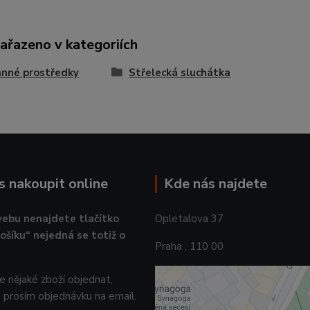
zařazeno v kategoriích
nné prostředky
Střelecká sluchátka
ás nakoupit online
Kde nás najdete
ebu nenajdete tlačítko
Opletalova 37
košíku“ nejedná se totiž o
Praha , 110 00
 nějaké zboží objednat,
 prosím objednávku na email.