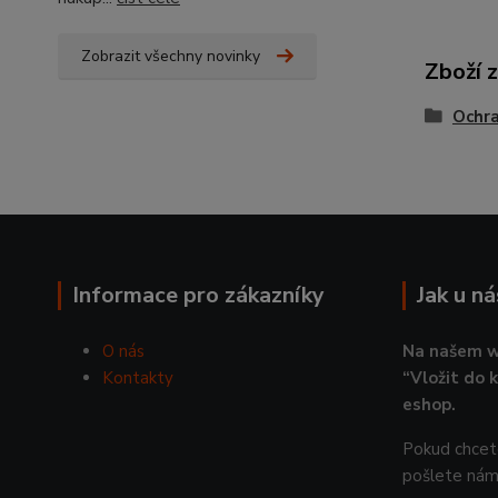
Zobrazit všechny novinky
Zboží 
Ochra
Informace pro zákazníky
Jak u n
O nás
Na našem w
Kontakty
“Vložit do 
eshop.
Pokud chcete
pošlete nám