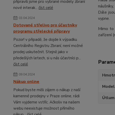
Řada sl
připravili jsme pro vybrané modely zbraní
náušníky,
nové interak...
číst celé
Dále jso
vypne.
03.04.2024
Dotované střelivo pro účastníky
Mimo to 
programu střelecké přípravy
zařízení 
Pozor! v připadě, že dojde k výpadku
Centrálního Registru Zbraní, není možné
prodej uskutečnit. Stejně jako v
předešlých letech, si u nás účastníci p...
Param
číst celé
Hmotn
09.04.2024
Nákup online
Model
Pokud byste měli zájem o nákup z naší
kamenné prodejny v Praze online, rádi
Útlum
Vám vyjdeme vstříc. Ačkoliv na našem
webu neexistuje možnost přímého
nákup...
číst celé