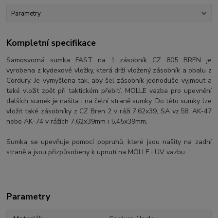
Parametry
Kompletní specifikace
Samosvorná sumka FAST na 1 zásobník CZ 805 BREN je
vyrobena z kydexové vložky, která drží vložený zásobník a obalu z
Cordury. Je vymyšlena tak, aby šel zásobník jednoduše vyjmout a
také vložit zpět při taktickém přebití. MOLLE vazba pro upevnění
dalších sumek je našita i na čelní straně sumky. Do této sumky lze
vložit také zásobníky z CZ Bren 2 v ráži 7,62x39, SA vz.58, AK-47
nebo AK-74 v rážích 7,62x39mm i 5,45x39mm.
Sumka se upevňuje pomocí popruhů, které jsou našity na zadní
straně a jsou přizpůsobeny k upnutí na MOLLE i UV vazbu.
Parametry