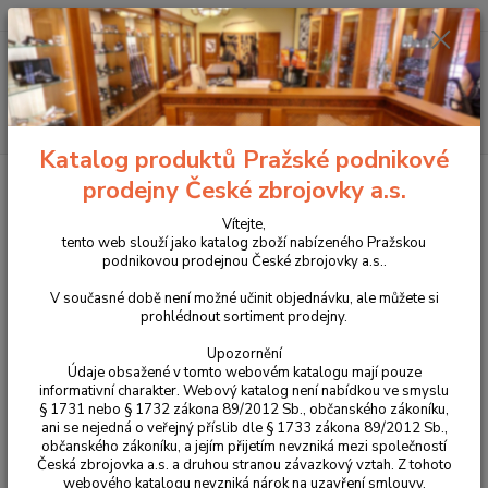
+420 225 375 800
Menu
Hledat
Katalog produktů Pražské podnikové
Úvod
Pouzdra, kufry na zbraně a batohy
Samosvorná sumka
prodejny České zbrojovky a.s.
TacticalPro FAST-S na zásobník pro SA 58/ CZ 805 Bren a CZ Bren 2 v ráži
7,62x39 (více variant)
Vítejte,
tento web slouží jako katalog zboží nabízeného Pražskou
Samosvorná sumka TacticalPro
podnikovou prodejnou České zbrojovky a.s..
FAST-S na zásobník pro SA 58/
V současné době není možné učinit objednávku, ale můžete si
prohlédnout sortiment prodejny.
CZ 805 Bren a CZ Bren 2 v ráži
7,62x39 (více variant)
Upozornění
Údaje obsažené v tomto webovém katalogu mají pouze
informativní charakter. Webový katalog není nabídkou ve smyslu
Novinka
§ 1731 nebo § 1732 zákona 89/2012 Sb., občanského zákoníku,
ani se nejedná o veřejný příslib dle § 1733 zákona 89/2012 Sb.,
občanského zákoníku, a jejím přijetím nevzniká mezi společností
Česká zbrojovka a.s. a druhou stranou závazkový vztah. Z tohoto
webového katalogu nevzniká nárok na uzavření smlouvy.