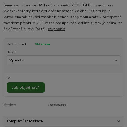
Samosvorná sumka FAST na 1 zásobník CZ 805 BREN je vyrobena z
kydexové vložky, která drží vložený zásobník a obalu z Cordury. Je
vymyšlena tak, aby šel zásobník jednoduše vyjmout a také vložit zpět při
taktickém přebití. MOLLE vazba pro upevnění dalších sumek je našita i na
čelní straně sumky. Do té...
celý popis
Dostupnost
Skladem
Barva
/
ks
Jak objednat?
Výrobce:
TacticalPro
Kompletní specifikace