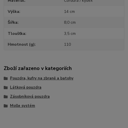
Materiál
Cordura / kydex
Výška
14 cm
Šířka
8,0 cm
Tloušťka
3,5 cm
Hmotnost (g)
110
Zboží zařazeno v kategoriích
Pouzdra, kufry na zbraně a batohy
Látková pouzdra
Zásobníková pouzdra
Molle systém