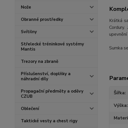
Nože
Komple
Obranné prostředky
Krátká s
Cordury.
Svítilny
upevnění 
Střelecké tréninkové systémy
Sumka se 
Mantis
Trezory na zbraně
Příslušenství, doplňky a
Param
náhradní díly
Propagační předměty a oděvy
Šířka
CZUB
Výška
Oblečení
Materi
Taktické vesty a chest rigy