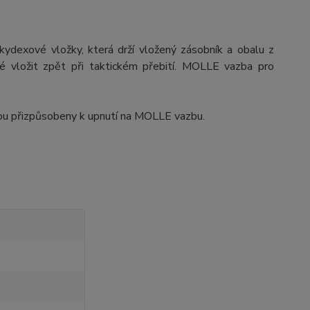
dexové vložky, která drží vložený zásobník a obalu z
é vložit zpět při taktickém přebití. MOLLE vazba pro
sou přizpůsobeny k upnutí na MOLLE vazbu.