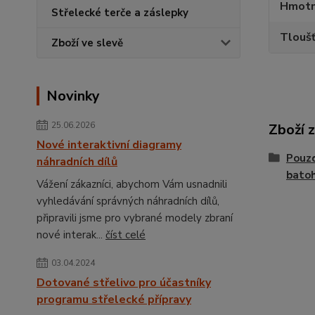
Hmotn
Střelecké terče a záslepky
Tlouš
Zboží ve slevě
Novinky
25.06.2026
Zboží 
Nové interaktivní diagramy
Pouzd
náhradních dílů
bato
Vážení zákazníci, abychom Vám usnadnili
vyhledávání správných náhradních dílů,
připravili jsme pro vybrané modely zbraní
nové interak...
číst celé
03.04.2024
Dotované střelivo pro účastníky
programu střelecké přípravy