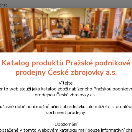
dnat
Nevíte
Hledat
+420
ouzdra, kufry na zbraně a batohy
Samosvorná sumka FAST-S na 3 záso
svorná sumka FAST-S na 3 zás
Katalog produktů Pražské podnikové
prodejny České zbrojovky a.s.
Krátká
kydexov
Vítejte,
ento web slouží jako katalog zboží nabízeného Pražskou podnikov
vymyšl
prodejnou České zbrojovky a.s..
při ta
našita 
učasné době není možné učinit objednávku, ale můžete si prohlé
sortiment prodejny.
Dos
Upozornění
obsažené v tomto webovém katalogu mají pouze informativní cha