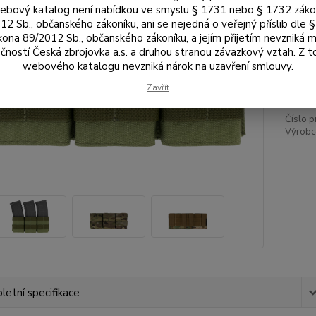
Bar
bový katalog není nabídkou ve smyslu § 1731 nebo § 1732 zák
12 Sb., občanského zákoníku, ani se nejedná o veřejný příslib dle 
kona 89/2012 Sb., občanského zákoníku, a jejím přijetím nevzniká m
čností Česká zbrojovka a.s. a druhou stranou závazkový vztah. Z 
1 
webového katalogu nevzniká nárok na uzavření smlouvy.
992
Zavřít
Číslo p
Výrobc
etní specifikace