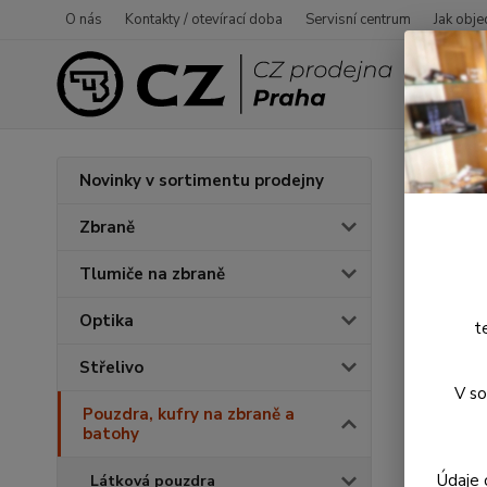
O nás
Kontakty / otevírací doba
Servisní centrum
Jak obje
Úvod
P
Novinky v sortimentu prodejny
Samo
Zbraně
Tlumiče na zbraně
Novinka
Optika
t
Střelivo
V so
Pouzdra, kufry na zbraně a
batohy
Údaje 
Látková pouzdra