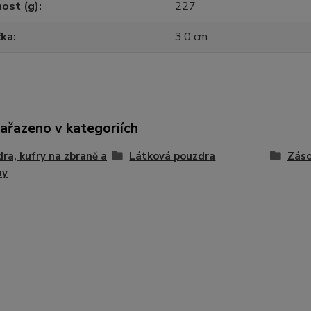
ost (g)
227
ťka
3,0 cm
zařazeno v kategoriích
ra, kufry na zbraně a
Látková pouzdra
Záso
hy