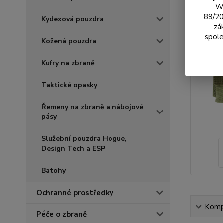
We
89/20
Kydexová pouzdra
zá
spole
Kožená pouzdra
Kufry na zbraně
Taktické opasky
Řemeny na zbraně a nábojové
pásy
Služební pouzdra Hogue,
Design Tech a ESP
Batohy
Ochranné prostředky
Kompl
Péče o zbraně