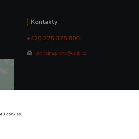
Kontakty
+420 225 375 800
prodejna.praha@czub.cz
rů cookies.