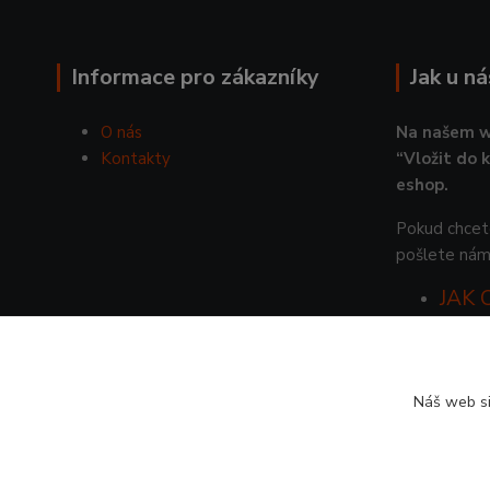
Informace pro zákazníky
Jak u n
O nás
Na našem w
Kontakty
“Vložit do 
eshop.
Pokud chcete
pošlete nám
JAK
Náš web si