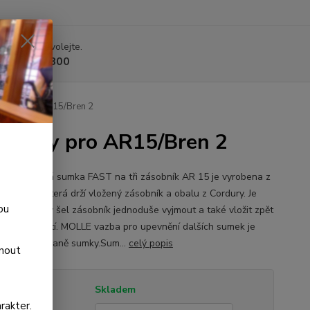
 si rady? Zavolejte.
 225 375 800
bníky pro AR15/Bren 2
obníky pro AR15/Bren 2
 samosvorná sumka FAST na tři zásobník AR 15 je vyrobena z
é vložky, která drží vložený zásobník a obalu z Cordury. Je
ou
ena tak, aby šel zásobník jednoduše vyjmout a také vložit zpět
ktickém přebití. MOLLE vazba pro upevnění dalších sumek je
i na čelní straně sumky.Sum...
celý popis
dnout
tupnost
Skladem
rakter.