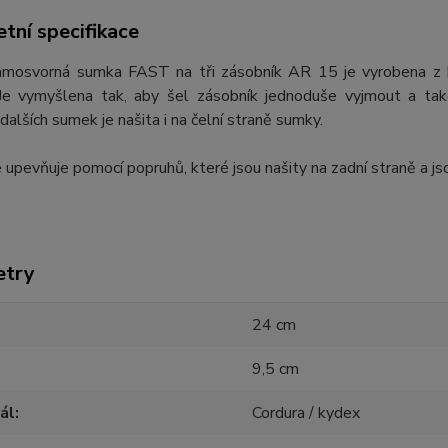
tní specifikace
amosvorná sumka FAST na tři zásobník AR 15 je vyrobena z ky
 Je vymyšlena tak, aby šel zásobník jednoduše vyjmout a tak
dalších sumek je našita i na čelní straně sumky.
upevňuje pomocí popruhů, které jsou našity na zadní straně a j
etry
24 cm
9,5 cm
ál
Cordura / kydex