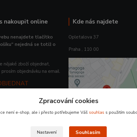
ás nakoupit online
Kde nás najdete
ebu nenajdete tlačítko
Opletalova 37
košíku“ nejedná se totiž o
Praha , 110 00
 nějaké zboží objednat,
 prosím objednávku na email.
 OBJEDNAT
Zpracování cookies
ce není e-shop, ale i přesto potřebujeme Váš
souhlas
s použitím soubo
Souhlasím
Nastavení