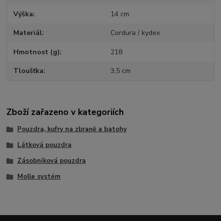
Výška
14 cm
Materiál
Cordura / kydex
Hmotnost (g)
218
Tloušťka
3,5 cm
Zboží zařazeno v kategoriích
Pouzdra, kufry na zbraně a batohy
Látková pouzdra
Zásobníková pouzdra
Molle systém