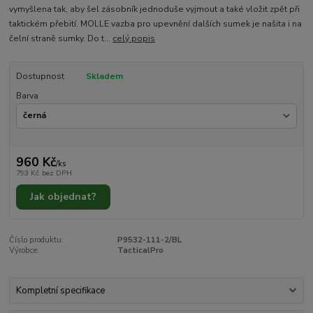
vymyšlena tak, aby šel zásobník jednoduše vyjmout a také vložit zpět při
taktickém přebití. MOLLE vazba pro upevnění dalších sumek je našita i na
čelní straně sumky. Do t...
celý popis
Dostupnost
Skladem
Barva
960 Kč
/
ks
793 Kč
bez DPH
Jak objednat?
Číslo produktu:
P9532-111-2/BL
Výrobce:
TacticalPro
Kompletní specifikace