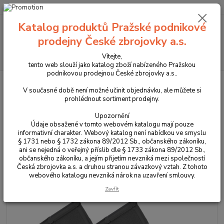
+420 225 375 800
Katalog produktů Pražské podnikové
Menu
prodejny České zbrojovky a.s.
Hledat
Vítejte,
tento web slouží jako katalog zboží nabízeného Pražskou
podnikovou prodejnou České zbrojovky a.s..
Úvod
Pouzdra, kufry na zbraně a batohy
Samosvorná sumka FAST-S na
2 zásobník pro SA 58/ CZ 805 Bren a CZ Bren 2 v ráži 7,62x39
V současné době není možné učinit objednávku, ale můžete si
prohlédnout sortiment prodejny.
Samosvorná sumka FAST-S na 2
Upozornění
zásobník pro SA 58/ CZ 805 Bren
Údaje obsažené v tomto webovém katalogu mají pouze
informativní charakter. Webový katalog není nabídkou ve smyslu
a CZ Bren 2 v ráži 7,62x39
§ 1731 nebo § 1732 zákona 89/2012 Sb., občanského zákoníku,
ani se nejedná o veřejný příslib dle § 1733 zákona 89/2012 Sb.,
občanského zákoníku, a jejím přijetím nevzniká mezi společností
Novinka
Česká zbrojovka a.s. a druhou stranou závazkový vztah. Z tohoto
webového katalogu nevzniká nárok na uzavření smlouvy.
Zavřít