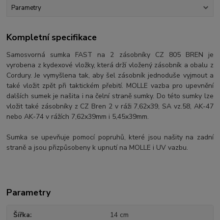
Parametry
Kompletní specifikace
Samosvorná sumka FAST na 2 zásobníky CZ 805 BREN je
vyrobena z kydexové vložky, která drží vložený zásobník a obalu z
Cordury. Je vymyšlena tak, aby šel zásobník jednoduše vyjmout a
také vložit zpět při taktickém přebití. MOLLE vazba pro upevnění
dalších sumek je našita i na čelní straně sumky. Do této sumky lze
vložit také zásobníky z CZ Bren 2 v ráži 7,62x39, SA vz.58, AK-47
nebo AK-74 v rážích 7,62x39mm i 5,45x39mm.
Sumka se upevňuje pomocí popruhů, které jsou našity na zadní
straně a jsou přizpůsobeny k upnutí na MOLLE i UV vazbu.
Parametry
Šířka
14 cm