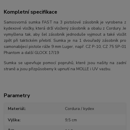
Kompletní specifikace
Samosvorná sumka FAST na 3 pistolové zásobník je vyrobena z
kydexové vložky, která drží vložený zásobník a obalu z Cordury. Je
vymyšlena tak, aby šel zásobník jednoduše vyjmout a také vložit
zpět při taktickém přebití. Sumka je na 1 dvouřadý zásobník pro
samonabíjecí pistole ráže 9 mm Luger, např. CZ P-10, CZ 75 SP-01
Phantom a další GLOCK 17/19
Sumka se upevňuje pomocí popruhů, které jsou našity na zadní
straně a jsou přizpůsobeny k upnutí na MOLLE i UV vazbu.
Parametry
Materiál
Cordura / kydex
Výška
9,5 cm