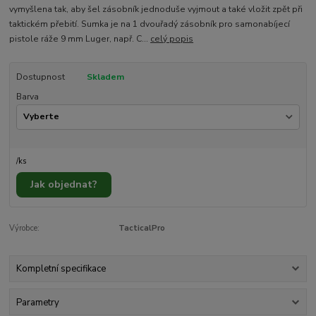
vymyšlena tak, aby šel zásobník jednoduše vyjmout a také vložit zpět při
taktickém přebití. Sumka je na 1 dvouřadý zásobník pro samonabíjecí
pistole ráže 9 mm Luger, např. C...
celý popis
Dostupnost
Skladem
Barva
/
ks
Jak objednat?
Výrobce:
TacticalPro
Kompletní specifikace
Parametry