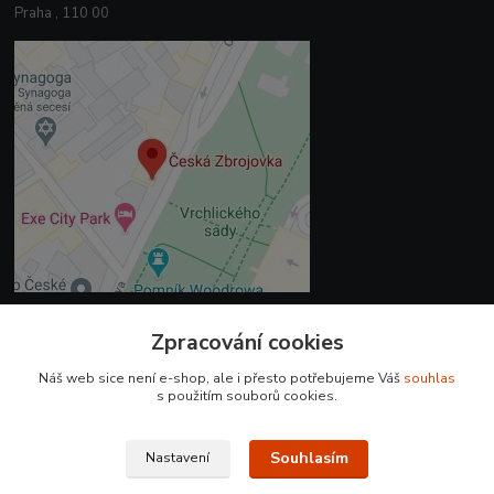
Praha , 110 00
Zpracování cookies
Kontakty
Náš web sice není e-shop, ale i přesto potřebujeme Váš
souhlas
+420 225 375 800
s použitím souborů cookies.
prodejna.praha@czub.cz
Souhlasím
Nastavení