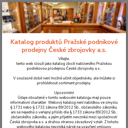
+420 225 375 800
Menu
Hledat
Katalog produktů Pražské podnikové
Úvod
Pouzdra, kufry na zbraně a batohy
Samosvorná sumka
prodejny České zbrojovky a.s.
TacticalPro FAST na 3 pistolové zásobník (více variant)
Vítejte,
Samosvorná sumka TacticalPro
tento web slouží jako katalog zboží nabízeného Pražskou
podnikovou prodejnou České zbrojovky a.s..
FAST na 3 pistolové zásobník
V současné době není možné učinit objednávku, ale můžete si
(více variant)
prohlédnout sortiment prodejny.
Upozornění
Novinka
Údaje obsažené v tomto webovém katalogu mají pouze
informativní charakter. Webový katalog není nabídkou ve smyslu
§ 1731 nebo § 1732 zákona 89/2012 Sb., občanského zákoníku,
ani se nejedná o veřejný příslib dle § 1733 zákona 89/2012 Sb.,
občanského zákoníku, a jejím přijetím nevzniká mezi společností
Česká zbrojovka a.s. a druhou stranou závazkový vztah. Z tohoto
webového katalogu nevzniká nárok na uzavření smlouvy.