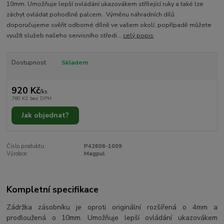
10mm. Umožňuje lepší ovládání ukazovákem střílející ruky a také lze
záchyt ovládat pohodlně palcem. Výměnu náhradních dílů
doporučujeme svěřit odborné dílně ve vašem okolí, popřípadě můžete
využít služeb našeho servisního středi...
celý popis
Dostupnost
Skladem
920 Kč
/
ks
760 Kč
bez DPH
Jak objednat?
Číslo produktu:
P42606-1009
Výrobce:
Magpul
Kompletní specifikace
Zádržka zásobníku je oproti originální rozšířená o 4mm a
prodloužená o 10mm. Umožňuje lepší ovládání ukazovákem