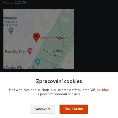
Praha , 110 00
Zpracování cookies
Kontakty
Náš web sice není e-shop, ale i přesto potřebujeme Váš
souhlas
+420 225 375 800
s použitím souborů cookies.
prodejna.praha@czub.cz
Souhlasím
Nastavení