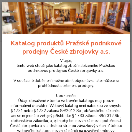
+420 225 375 800
Menu
Hledat
Katalog produktů Pražské podnikové
Úvod
Příslušenství, doplňky a náhradní díly
Pro samonabíjecí pušky a
prodejny České zbrojovky a.s.
karabiny
Tuning zbraní
Rozšířená, prodloužená zádržka zásobníku
Magpul pro CZ Scorpion Evo
Vítejte,
tento web slouží jako katalog zboží nabízeného Pražskou
Rozšířená, prodloužená zádržka
podnikovou prodejnou České zbrojovky a.s..
zásobníku Magpul pro CZ
V současné době není možné učinit objednávku, ale můžete si
prohlédnout sortiment prodejny.
Scorpion Evo
Upozornění
Údaje obsažené v tomto webovém katalogu mají pouze
Novinka
informativní charakter. Webový katalog není nabídkou ve smyslu
§ 1731 nebo § 1732 zákona 89/2012 Sb., občanského zákoníku,
ani se nejedná o veřejný příslib dle § 1733 zákona 89/2012 Sb.,
občanského zákoníku, a jejím přijetím nevzniká mezi společností
Česká zbrojovka a.s. a druhou stranou závazkový vztah. Z tohoto
webového katalogu nevzniká nárok na uzavření smlouvy.