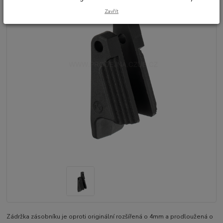
Zavřít
Zádržka zásobníku je oproti originální rozšířená o 4mm a prodloužená o