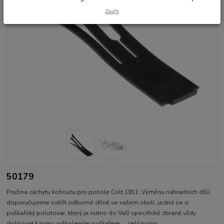
Zavřít
50179
Pružina záchytu kohoutu pro pistole Colt 1911. Výměnu náhradních dílů
doporučujeme svěřit odborné dílně ve vašem okolí, jedná se o
puškařský polotovar, který je nutno do Vaší specifické zbraně vždy
dolícovat k tomu vyškoleným puškařem.
celý popis