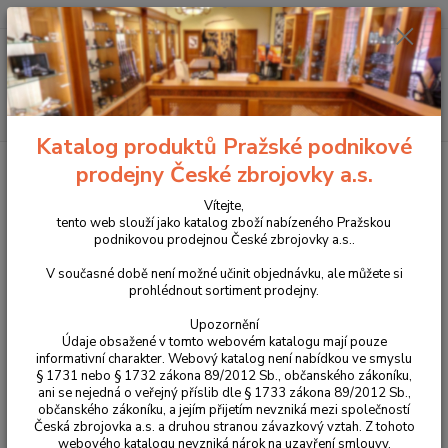
+420 225 375 800
Menu
Hledat
Katalog produktů Pražské podnikové
Úvod
Příslušenství, doplňky a náhradní díly
Pro pistole
Náhradní díly
prodejny České zbrojovky a.s.
Colt 1911
Pružina záchytu kohoutu pro Colt 1911 díl č.4
Vítejte,
Pružina záchytu kohoutu pro Colt
tento web slouží jako katalog zboží nabízeného Pražskou
podnikovou prodejnou České zbrojovky a.s..
1911 díl č.4
V současné době není možné učinit objednávku, ale můžete si
prohlédnout sortiment prodejny.
Upozornění
Údaje obsažené v tomto webovém katalogu mají pouze
informativní charakter. Webový katalog není nabídkou ve smyslu
§ 1731 nebo § 1732 zákona 89/2012 Sb., občanského zákoníku,
ani se nejedná o veřejný příslib dle § 1733 zákona 89/2012 Sb.,
občanského zákoníku, a jejím přijetím nevzniká mezi společností
Česká zbrojovka a.s. a druhou stranou závazkový vztah. Z tohoto
webového katalogu nevzniká nárok na uzavření smlouvy.