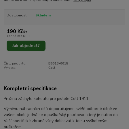
Dostupnost
Skladem
190 Kč
/
ks
157 Kč
bez DPH
Jak objednat?
Číslo produktu:
B6013-0015
Výrobce:
Colt
Kompletní specifikace
Pružina záchytu kohoutu pro pistole Colt 1911.
Výměnu náhradních dílů doporučujeme svěřit odborné dílně ve
vašem okolí, jedná se o puškařský polotovar, který je nutno do
Vaší specifické zbraně vždy dolícovat k tomu vyškoleným
puškařem.