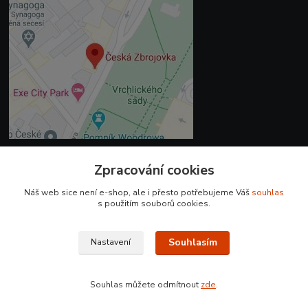
Zpracování cookies
Kontakty
Náš web sice není e-shop, ale i přesto potřebujeme Váš
souhlas
+420 225 375 800
s použitím souborů cookies.
prodejna.praha@czub.cz
Souhlasím
Nastavení
Souhlas můžete odmítnout
zde
.