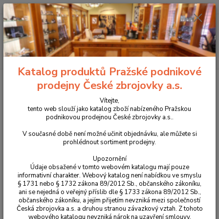
+420 225 375 800
Menu
Hledat
Katalog produktů Pražské podnikové
Úvod
Oblečení
Bunda Helikon Urban Hybrid Softshell Jacket® -
prodejny České zbrojovky a.s.
StormStretch® - černá
Vítejte,
Bunda Helikon Urban Hybrid
tento web slouží jako katalog zboží nabízeného Pražskou
podnikovou prodejnou České zbrojovky a.s..
Softshell Jacket® -
V současné době není možné učinit objednávku, ale můžete si
StormStretch® - černá
prohlédnout sortiment prodejny.
Upozornění
Údaje obsažené v tomto webovém katalogu mají pouze
informativní charakter. Webový katalog není nabídkou ve smyslu
§ 1731 nebo § 1732 zákona 89/2012 Sb., občanského zákoníku,
ani se nejedná o veřejný příslib dle § 1733 zákona 89/2012 Sb.,
občanského zákoníku, a jejím přijetím nevzniká mezi společností
Česká zbrojovka a.s. a druhou stranou závazkový vztah. Z tohoto
webového katalogu nevzniká nárok na uzavření smlouvy.