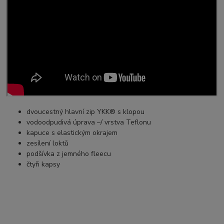
dvoucestný hlavní zip YKK® s klopou
vodoodpudivá úprava –/ vrstva Teflonu
kapuce s elastickým okrajem
zesílení loktů
podšívka z jemného fleecu
čtyři kapsy