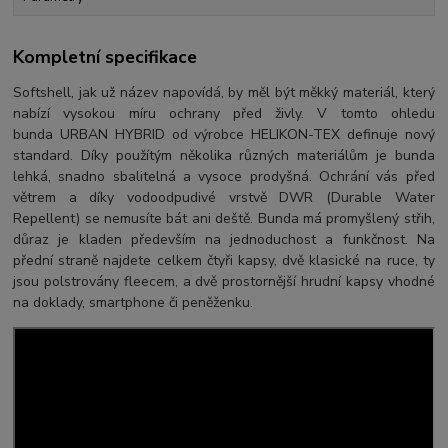
Kompletní specifikace
Softshell, jak už název napovídá, by měl být měkký materiál, který
nabízí vysokou míru ochrany před živly. V tomto ohledu
bunda URBAN HYBRID od výrobce HELIKON-TEX definuje nový
standard. Díky použítým několika různých materiálům je bunda
lehká, snadno sbalitelná a vysoce prodyšná. Ochrání vás před
větrem a díky vodoodpudivé vrstvě DWR (Durable Water
Repellent) se nemusíte bát ani deště. Bunda má promyšlený střih,
důraz je kladen především na jednoduchost a funkčnost. Na
přední straně najdete celkem čtyři kapsy, dvě klasické na ruce, ty
jsou polstrovány fleecem, a dvě prostornější hrudní kapsy vhodné
na doklady, smartphone či peněženku.