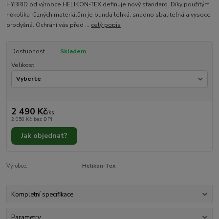
HYBRID od výrobce HELIKON-TEX definuje nový standard. Díky použítým
několika různých materiálům je bunda lehká, snadno sbalitelná a vysoce
prodyšná. Ochrání vás před ...
celý popis
Dostupnost
Skladem
Velikost
2 490 Kč
/
ks
2 058 Kč
bez DPH
Jak objednat?
Výrobce:
Helikon-Tex
Kompletní specifikace
Parametry