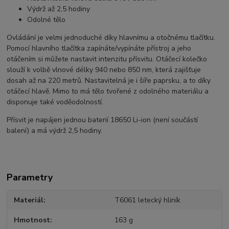
Výdrž až 2,5 hodiny
Odolné tělo
Ovládání je velmi jednoduché díky hlavnímu a otočnému tlačítku.
Pomocí hlavního tlačítka zapínáte/vypínáte přístroj a jeho
otáčením si můžete nastavit intenzitu přísvitu. Otáčecí kolečko
slouží k volbě vlnové délky 940 nebo 850 nm, která zajišťuje
dosah až na 220 metrů. Nastavitelná je i šíře paprsku, a to díky
otáčecí hlavě. Mimo to má tělo tvořené z odolného materiálu a
disponuje také voděodolností.
Přísvit je napájen jednou baterií 18650 Li-ion (není součástí
balení) a má výdrž 2,5 hodiny.
Parametry
Materiál
T6061 letecký hliník
Hmotnost
163 g