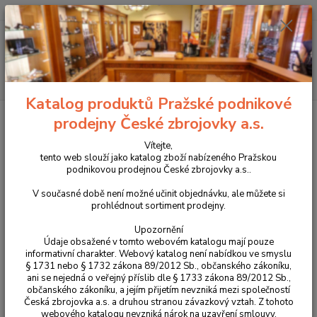
+420 225 375 800
Menu
Hledat
Katalog produktů Pražské podnikové
Úvod
Optika
Příslušenství k optikám
Přísvit TenoSight L-DUAL
prodejny České zbrojovky a.s.
Přísvit TenoSight L-DUAL
Vítejte,
tento web slouží jako katalog zboží nabízeného Pražskou
podnikovou prodejnou České zbrojovky a.s..
V současné době není možné učinit objednávku, ale můžete si
prohlédnout sortiment prodejny.
Upozornění
Údaje obsažené v tomto webovém katalogu mají pouze
informativní charakter. Webový katalog není nabídkou ve smyslu
§ 1731 nebo § 1732 zákona 89/2012 Sb., občanského zákoníku,
ani se nejedná o veřejný příslib dle § 1733 zákona 89/2012 Sb.,
občanského zákoníku, a jejím přijetím nevzniká mezi společností
Česká zbrojovka a.s. a druhou stranou závazkový vztah. Z tohoto
webového katalogu nevzniká nárok na uzavření smlouvy.