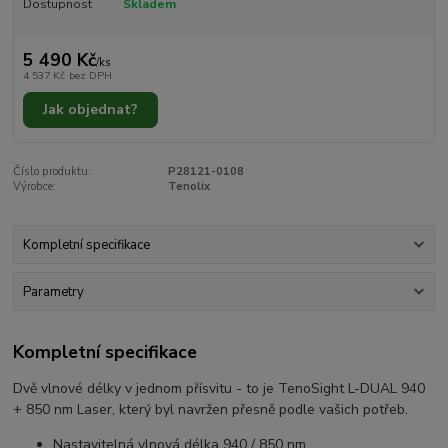
Dostupnost
Skladem
5 490 Kč
/
ks
4 537 Kč
bez DPH
Jak objednat?
Číslo produktu:
P28121-0108
Výrobce:
Tenolix
Kompletní specifikace
Parametry
Kompletní specifikace
Dvě vlnové délky v jednom přísvitu - to je TenoSight L-DUAL 940
+ 850 nm Laser, který byl navržen přesně podle vašich potřeb.
Nastavitelná vlnová délka 940 / 850 nm