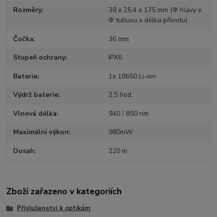
Rozměry
38 x 25,4 x 175 mm (Φ hlavy x
Φ tubusu x délka přísvitu)
Čočka
36 mm
Stupeň ochrany
IPX6
Baterie
1x 18650 Li-ion
Výdrž baterie
2,5 hod.
Vlnová délka
940 / 850 nm
Maximální výkon
980mW
Dosah
220 m
Zboží zařazeno v kategoriích
Příslušenství k optikám