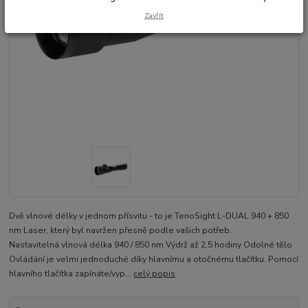
Zavřít
Dvě vlnové délky v jednom přísvitu - to je TenoSight L-DUAL 940 + 850
nm Laser, který byl navržen přesně podle vašich potřeb.
Nastavitelná vlnová délka 940 / 850 nm Výdrž až 2,5 hodiny Odolné tělo
Ovládání je velmi jednoduché díky hlavnímu a otočnému tlačítku. Pomocí
hlavního tlačítka zapínáte/vyp...
celý popis