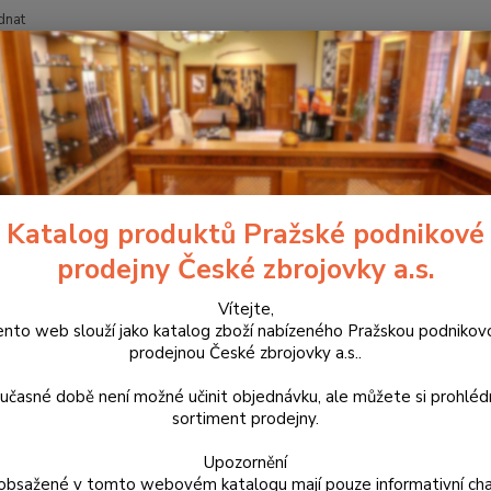
dnat
Nevíte
Hledat
+420
ouzdra, kufry na zbraně a batohy
Látková pouzdra
Pouzdra na dlou
cm
Katalog produktů Pražské podnikové
ravní pouzdro na pušku DASTA
prodejny České zbrojovky a.s.
Přepra
Vítejte,
Délka 
ento web slouží jako katalog zboží nabízeného Pražskou podnikov
prodejnou České zbrojovky a.s..
120cm 
vejde k
učasné době není možné učinit objednávku, ale můžete si prohlé
nasaze
sortiment prodejny.
Upozornění
Dos
obsažené v tomto webovém katalogu mají pouze informativní cha