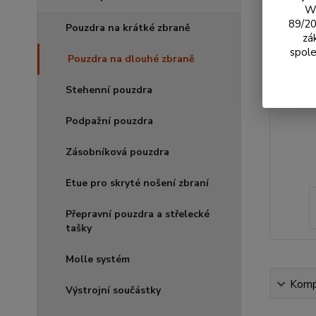
We
89/20
Pouzdra na krátké zbraně
zá
spole
Pouzdra na dlouhé zbraně
Stehenní pouzdra
Podpažní pouzdra
Zásobníková pouzdra
Etue pro skryté nošení zbraní
Přepravní pouzdra a střelecké
tašky
Molle systém
Kompl
Výstrojní součástky