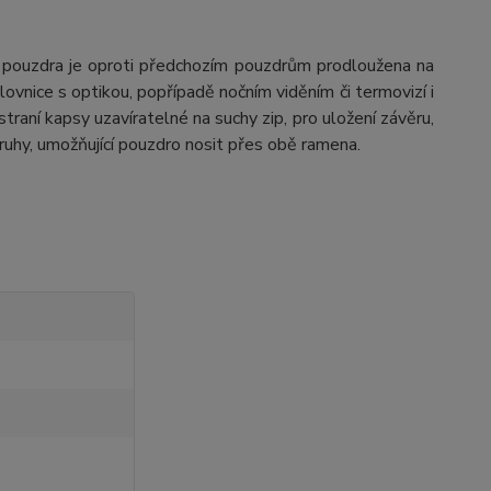
 pouzdra je oproti předchozím pouzdrům prodloužena na
nice s optikou, popřípadě nočním viděním či termovizí i
raní kapsy uzavíratelné na suchy zip, pro uložení závěru,
pruhy, umožňující pouzdro nosit přes obě ramena.