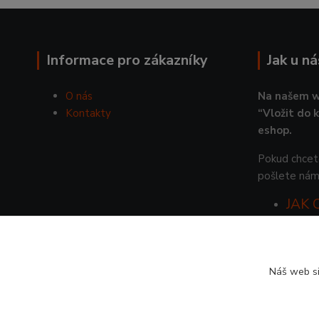
Informace pro zákazníky
Jak u n
O nás
Na našem w
Kontakty
“Vložit do 
eshop.
Pokud chcete
pošlete nám
JAK
Náš web si