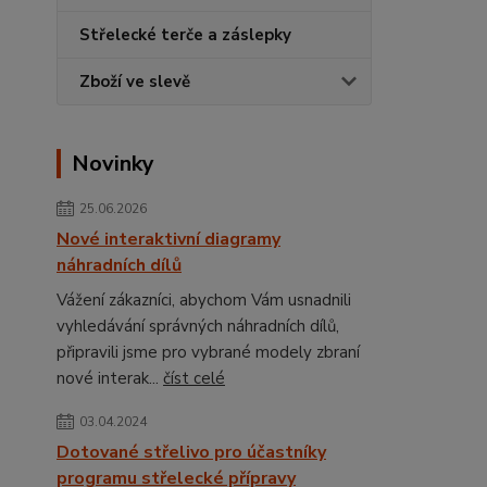
Střelecké terče a záslepky
Zboží ve slevě
Novinky
25.06.2026
Nové interaktivní diagramy
náhradních dílů
Vážení zákazníci, abychom Vám usnadnili
vyhledávání správných náhradních dílů,
připravili jsme pro vybrané modely zbraní
nové interak...
číst celé
03.04.2024
Dotované střelivo pro účastníky
programu střelecké přípravy