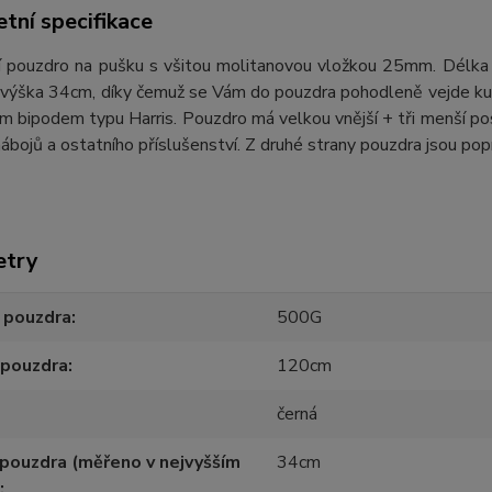
tní specifikace
í pouzdro na pušku s všitou molitanovou vložkou 25mm. Délka
ýška 34cm, díky čemuž se Vám do pouzdra pohodleně vejde kulov
 bipodem typu Harris. Pouzdro má velkou vnější + tři menší post
nábojů a ostatního příslušenství. Z druhé strany pouzdra jsou po
etry
 pouzdra
500G
 pouzdra
120cm
černá
pouzdra (měřeno v nejvyšším
34cm