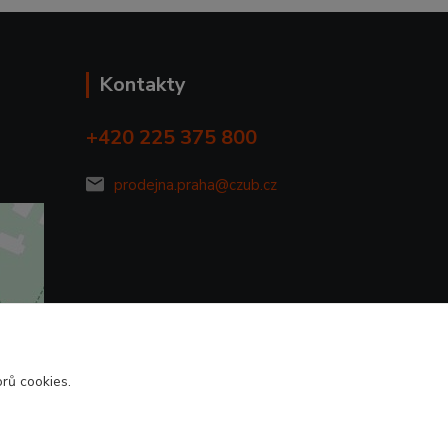
Kontakty
+420 225 375 800
prodejna.praha@czub.cz
rů cookies.