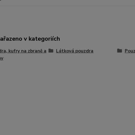
zařazeno v kategoriích
ra, kufry na zbraně a
Látková pouzdra
Pouz
hy