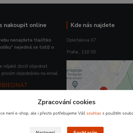
ás nakoupit online
Kde nás najdete
ebu nenajdete tlačítko
Opletalova 37
košíku“ nejedná se totiž o
Praha , 110 00
 nějaké zboží objednat,
 prosím objednávku na email.
 OBJEDNAT
Zpracování cookies
ce není e-shop, ale i přesto potřebujeme Váš
souhlas
s použitím soubo
Souhlasím
Nastavení