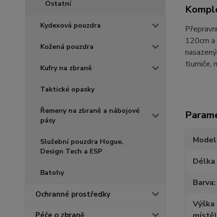
Ostatní
Komple
Kydexová pouzdra
Přepravn
120cm a v
Kožená pouzdra
nasazeným
tlumiče, 
Kufry na zbraně
Taktické opasky
Řemeny na zbraně a nábojové
Param
pásy
Model
Služební pouzdra Hogue,
Design Tech a ESP
Délka
Batohy
Barva
Ochranné prostředky
Výška 
místě)
Péče o zbraně