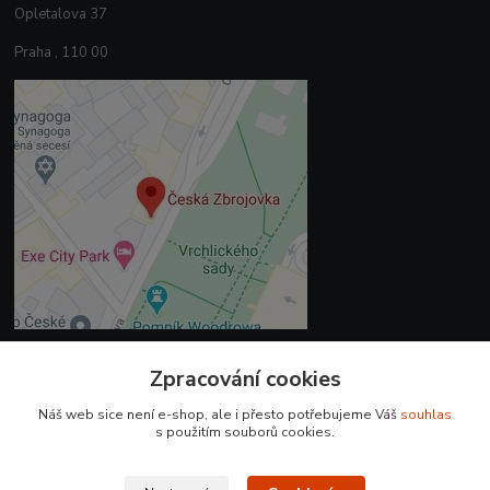
Opletalova 37
Praha , 110 00
Zpracování cookies
Kontakty
Náš web sice není e-shop, ale i přesto potřebujeme Váš
souhlas
+420 225 375 800
s použitím souborů cookies.
prodejna.praha@czub.cz