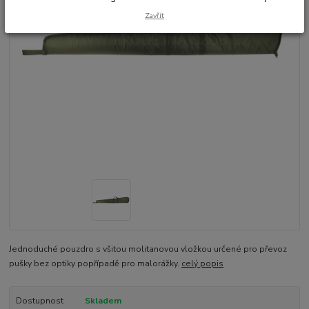
Zavřít
Jednoduché pouzdro s všitou molitanovou vložkou určené pro převoz
pušky bez optiky popřípadě pro malorážky.
celý popis
Dostupnost
Skladem