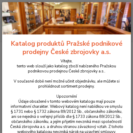
+420 225 375 800
Menu
Hledat
Katalog produktů Pražské podnikové
Úvod
Pouzdra, kufry na zbraně a batohy
Látková pouzdra
Pouzdra
prodejny České zbrojovky a.s.
na dlouhé zbraně
Přepravní pouzdro na pušku bez optiky
Vítejte,
Přepravní pouzdro na pušku bez
tento web slouží jako katalog zboží nabízeného Pražskou
podnikovou prodejnou České zbrojovky a.s..
optiky
V současné době není možné učinit objednávku, ale můžete si
prohlédnout sortiment prodejny.
Upozornění
Údaje obsažené v tomto webovém katalogu mají pouze
informativní charakter. Webový katalog není nabídkou ve smyslu
§ 1731 nebo § 1732 zákona 89/2012 Sb., občanského zákoníku,
ani se nejedná o veřejný příslib dle § 1733 zákona 89/2012 Sb.,
občanského zákoníku, a jejím přijetím nevzniká mezi společností
Česká zbrojovka a.s. a druhou stranou závazkový vztah. Z tohoto
webového katalogu nevzniká nárok na uzavření smlouvy.