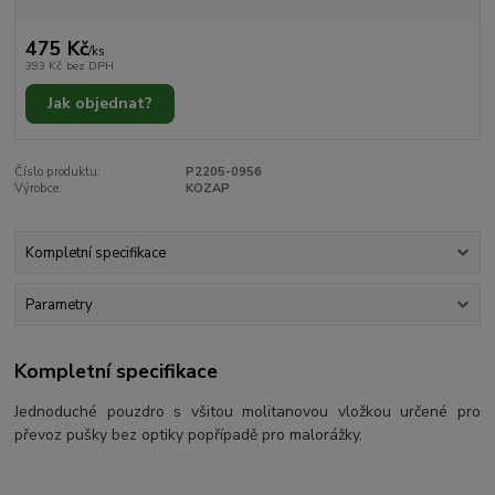
475 Kč
/
ks
393 Kč
bez DPH
Jak objednat?
Číslo produktu:
P2205-0956
Výrobce:
KOZAP
Kompletní specifikace
Parametry
Kompletní specifikace
Jednoduché pouzdro s všitou molitanovou vložkou určené pro
převoz pušky bez optiky popřípadě pro malorážky.