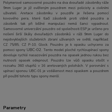
Polymerové samosvorné pouzdro na dva dvouřadé zásobníky ráže
9mm Luger je již ověřeným pouzdrem mezi policisty a civilními
uživateli. Aretace zásobníku v pouzdře je řešena pomocí
kovového pera, které tlačí zásobník proti stěně pouzdra a
zásobník tak při běžné manipulaci nemá šanci vypadnout.
Samosvorné univerzální pouzdro od společnosti ESP je určeno pro
nošení širší škály dvouřadých zásobníků v ráži 9mm Luger do
nejobvyklejších služebních zbraní užívaných ve světě, například:
CZ 75/85, CZ P-10, Glock. Pouzdro je k opasku uchyceno za
UBC-02
pomoci spony
.
Tento model ploché rychloupínací spony
dovoluje rychlé nasazování pouzdra na opasek jednou rukou bez
nutnosti opasek odepnout. Pouzdro lze vůči opasku otočit v
rozsahu 360 stupňů v 16 aretovaných polohách. V porovnání s
upínací sponou UBC-01 je v
zdálenost mezi opaskem a pouzdrem
při použití tohoto typu spony menší.
Parametry