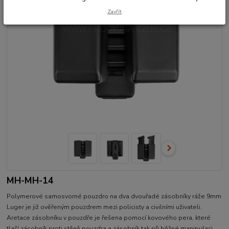
Zavřít
MH-MH-14
Polymerové samosvorné pouzdro na dva dvouřadé zásobníky ráže 9mm
Luger je již ověřeným pouzdrem mezi policisty a civilními uživateli.
Aretace zásobníku v pouzdře je řešena pomocí kovového pera, které
tlačí zásobník proti stěně pouzdra a zásobník tak při běžné manipulaci