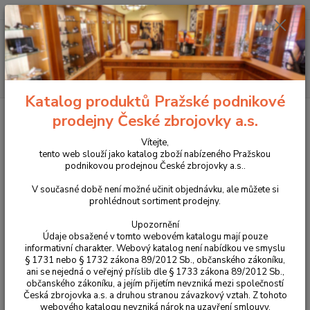
+420 225 375 800
Menu
Hledat
Katalog produktů Pražské podnikové
Úvod
Pouzdra, kufry na zbraně a batohy
Služební pouzdra Hogue, Design
prodejny České zbrojovky a.s.
Tech a ESP
Pouzdro na dva zásobníky ESP model MH-MH-14
Vítejte,
Pouzdro na dva zásobníky ESP
tento web slouží jako katalog zboží nabízeného Pražskou
podnikovou prodejnou České zbrojovky a.s..
model MH-MH-14
V současné době není možné učinit objednávku, ale můžete si
prohlédnout sortiment prodejny.
Upozornění
Údaje obsažené v tomto webovém katalogu mají pouze
informativní charakter. Webový katalog není nabídkou ve smyslu
§ 1731 nebo § 1732 zákona 89/2012 Sb., občanského zákoníku,
ani se nejedná o veřejný příslib dle § 1733 zákona 89/2012 Sb.,
občanského zákoníku, a jejím přijetím nevzniká mezi společností
Česká zbrojovka a.s. a druhou stranou závazkový vztah. Z tohoto
webového katalogu nevzniká nárok na uzavření smlouvy.