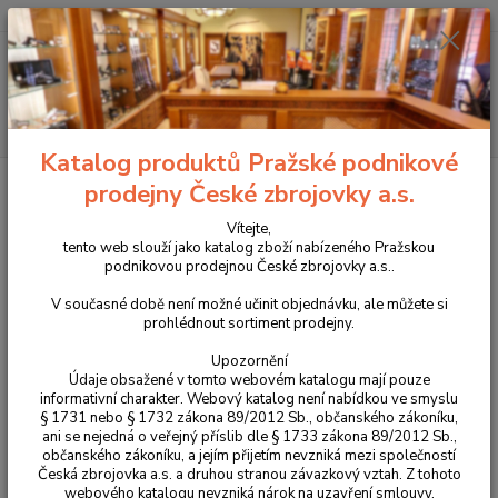
+420 225 375 800
Menu
Hledat
Katalog produktů Pražské podnikové
Úvod
Propagační předměty a oděvy CZUB
Polotriko dámské CZUB 2025
prodejny České zbrojovky a.s.
Polotriko dámské CZUB 2025
Vítejte,
tento web slouží jako katalog zboží nabízeného Pražskou
podnikovou prodejnou České zbrojovky a.s..
Novinka
V současné době není možné učinit objednávku, ale můžete si
prohlédnout sortiment prodejny.
Upozornění
Údaje obsažené v tomto webovém katalogu mají pouze
informativní charakter. Webový katalog není nabídkou ve smyslu
§ 1731 nebo § 1732 zákona 89/2012 Sb., občanského zákoníku,
ani se nejedná o veřejný příslib dle § 1733 zákona 89/2012 Sb.,
občanského zákoníku, a jejím přijetím nevzniká mezi společností
Česká zbrojovka a.s. a druhou stranou závazkový vztah. Z tohoto
webového katalogu nevzniká nárok na uzavření smlouvy.