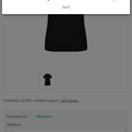
Zavřít
Polotriko CZUB s vyšitým logem
celý popis
Dostupnost
Skladem
Velikost