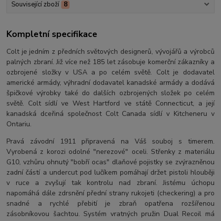
Související zboží
8
Kompletní specifikace
Colt je jedním z předních světových designerů, vývojářů a výrobců
palných zbraní. Již více než 185 let zásobuje komerční zákazníky a
ozbrojené složky v USA a po celém světě. Colt je dodavatel
americké armády, výhradní dodavatel kanadské armády a dodává
špičkové výrobky také do dalších ozbrojených složek po celém
světě. Colt sídlí ve West Hartford ve státě Connecticut, a její
kanadská dceřiná společnost Colt Canada sídlí v Kitcheneru v
Ontariu.
Pravá závodní 1911 připravená na Váš souboj s timerem.
Vyrobená z korozi odolné "nerezové" oceli. Střenky z materiálu
G10, vzhůru ohnutý "bobří ocas" dlaňové pojistky se zvýrazněnou
zadní částí a undercut pod lučíkem pomáhají držet pistoli hlouběji
v ruce a zvyšují tak kontrolu nad zbraní. Jistému úchopu
napomáhá dále zdrsnění přední strany rukojeti (checkering) a pro
snadné a rychlé přebití je zbraň opatřena rozšířenou
zásobníkovou šachtou. Systém vratných pružin Dual Recoil má