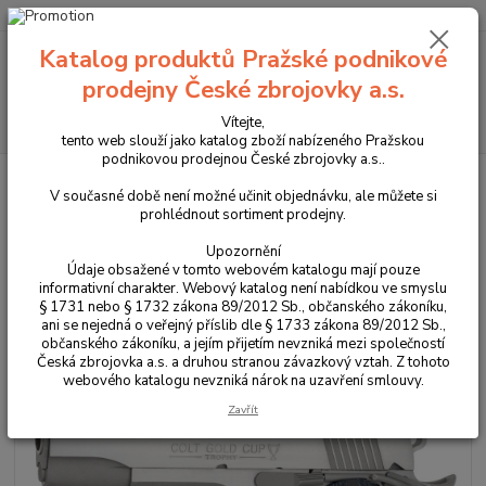
+420 225 375 800
Katalog produktů Pražské podnikové
Menu
prodejny České zbrojovky a.s.
Hledat
Vítejte,
tento web slouží jako katalog zboží nabízeného Pražskou
podnikovou prodejnou České zbrojovky a.s..
Úvod
Zbraně
Krátké zbraně
Pistole
Pistole COLT Gold Cup
Trophy Stainless 5" ráže .45 ACP
V současné době není možné učinit objednávku, ale můžete si
prohlédnout sortiment prodejny.
Pistole COLT Gold Cup Trophy
Upozornění
Stainless 5" ráže .45 ACP
Údaje obsažené v tomto webovém katalogu mají pouze
informativní charakter. Webový katalog není nabídkou ve smyslu
§ 1731 nebo § 1732 zákona 89/2012 Sb., občanského zákoníku,
ani se nejedná o veřejný příslib dle § 1733 zákona 89/2012 Sb.,
občanského zákoníku, a jejím přijetím nevzniká mezi společností
Česká zbrojovka a.s. a druhou stranou závazkový vztah. Z tohoto
webového katalogu nevzniká nárok na uzavření smlouvy.
Zavřít