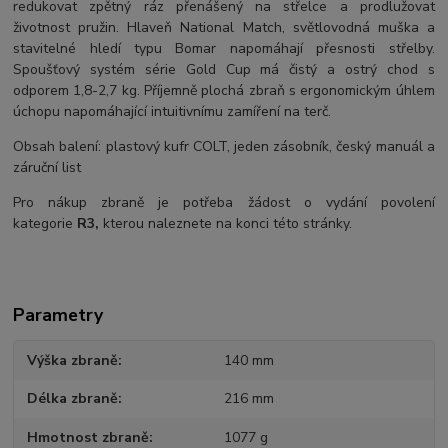
redukovat zpětný ráz přenášený na střelce a prodlužovat
životnost pružin. Hlaveň National Match, světlovodná muška a
stavitelné hledí typu Bomar napomáhají přesnosti střelby.
Spoušťový systém série Gold Cup má čistý a ostrý chod s
odporem 1,8-2,7 kg. Příjemně plochá zbraň s ergonomickým úhlem
úchopu napomáhající intuitivnímu zamíření na terč.
Obsah balení: plastový kufr COLT, jeden zásobník, český manuál a
záruční list
Pro nákup zbraně je potřeba žádost o vydání povolení
kategorie
R3,
kterou naleznete na konci této stránky.
Parametry
Výška zbraně
140 mm
Délka zbraně
216 mm
Hmotnost zbraně
1077 g