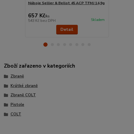
Náboje Sellier & Bellot 45 ACP TFMJ 14,9g
Vnější kyde
1911 PRAVÉ
657 Kč
1 630 Kč
/
ks
Skladem
543 Kč
bez DPH
1 347 Kč
bez
Detail
Zboží zařazeno v kategoriích
Zbraně
Krátké zbraně
Zbraně COLT
Pistole
COLT