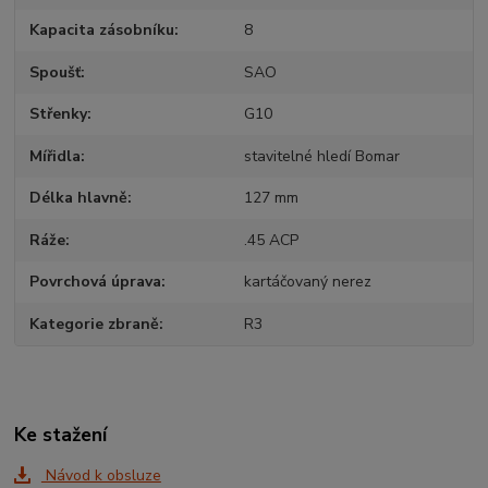
Kapacita zásobníku
8
Spoušť
SAO
Střenky
G10
Mířidla
stavitelné hledí Bomar
Délka hlavně
127 mm
Ráže
.45 ACP
Povrchová úprava
kartáčovaný nerez
Kategorie zbraně
R3
Ke stažení
Návod k obsluze