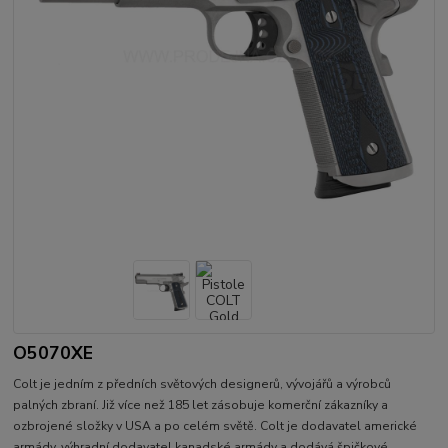
O5070XE
Colt je jedním z předních světových designerů, vývojářů a výrobců
palných zbraní. Již více než 185 let zásobuje komerční zákazníky a
ozbrojené složky v USA a po celém světě. Colt je dodavatel americké
armády, výhradní dodavatel kanadské armády a dodává špičkové