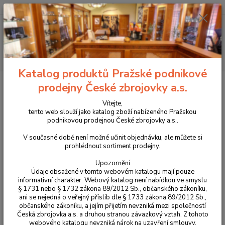
+420 225 375 800
Menu
Hledat
Katalog produktů Pražské podnikové
Úvod
Obranné prostředky
Pepřové spreje
Pepřový sprej Sabre Red
prodejny České zbrojovky a.s.
Civilian, růžový s klipem 22g
Vítejte,
Pepřový sprej Sabre Red Civilian,
tento web slouží jako katalog zboží nabízeného Pražskou
podnikovou prodejnou České zbrojovky a.s..
růžový s klipem 22g
V současné době není možné učinit objednávku, ale můžete si
prohlédnout sortiment prodejny.
Upozornění
Údaje obsažené v tomto webovém katalogu mají pouze
informativní charakter. Webový katalog není nabídkou ve smyslu
§ 1731 nebo § 1732 zákona 89/2012 Sb., občanského zákoníku,
ani se nejedná o veřejný příslib dle § 1733 zákona 89/2012 Sb.,
občanského zákoníku, a jejím přijetím nevzniká mezi společností
Česká zbrojovka a.s. a druhou stranou závazkový vztah. Z tohoto
webového katalogu nevzniká nárok na uzavření smlouvy.