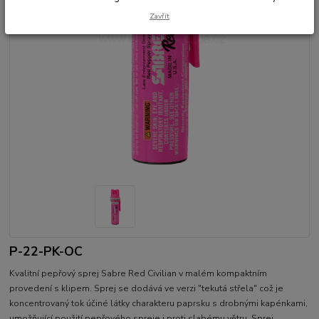
Zavřít
P-22-PK-OC
Kvalitní pepřový sprej Sabre Red Civilian v malém kompaktním
provedení s klipem. Sprej se dodává ve verzi "tekutá střela" což je
koncentrovaný tok účiné látky charakteru paprsku s drobnými kapénkami,
umožňující použití pepřového spreje i proti slabému větru. Sprej