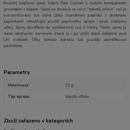
Kvalitní pepřový sprej Sabre Red Civilian v malém kompaktním
provedení s klipem.
Sprej se dodává ve verzi "tekutá střela" což je
koncentrovaný tok účiné látky charakteru paprsku s drobnými
kapénkami, umožňující použití pepřového spreje i proti slabému
větru. Sprej dostříkne do vzdálenosti cca 3 metry. Tento sprej je
navíc obohacen barvivem, které je i po delší době viditelné pod
UV světlem. Díky tomuto barvivu lze později identifikovat
pachatele.
Parametry
Hmotnost
22 g
Typ spreje
tekutá střela
Zboží zařazeno v kategoriích