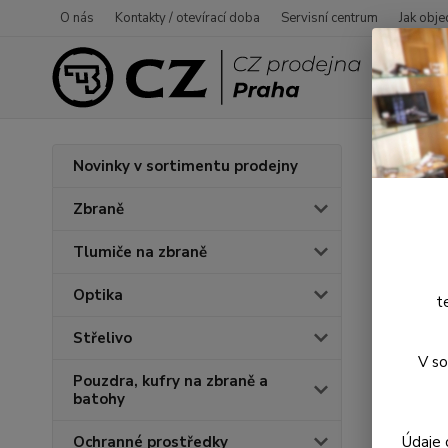
O nás
Kontakty / otevírací doba
Servisní centrum
Jak obje
Úvod
P
Novinky v sortimentu prodejny
Pažb
Zbraně
Tlumiče na zbraně
Optika
t
Střelivo
V so
Pouzdra, kufry na zbraně a
batohy
Údaje 
Ochranné prostředky