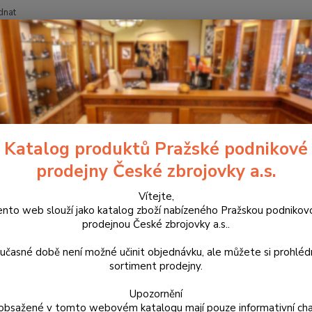
dnat
Nevíte
Hledat
+420
říslušenství, doplňky a náhradní díly
Pro dlouhé zbraně
Pažby
P
a pro CZ 600 Ergo
Katalog produktů Pražské podnikové
prodejny České zbrojovky a.s.
Speciá
ergono
Vítejte,
ento web slouží jako katalog zboží nabízeného Pražskou podnikov
přesno
prodejnou České zbrojovky a.s..
závěru
Creedm
učasné době není možné učinit objednávku, ale můžete si prohlé
sortiment prodejny.
Dos
Upozornění
obsažené v tomto webovém katalogu mají pouze informativní cha