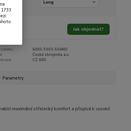
ianta
ona
§ 1733
ezi
tohoto
399 Kč
/
ks
Jak objednat?
09 Kč
bez DPH
roduktu:
6003-5033-504ND
e:
Česká zbrojovka a.s.
zbraně:
CZ 600
Parametry
nabízí maximální střelecký komfort a přispívá k vysoké