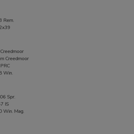
3 Rem.
62x39
 Creedmoor
mm Creedmoor
 PRC
8 Win.
06 Spr.
7 IS
0 Win. Mag.