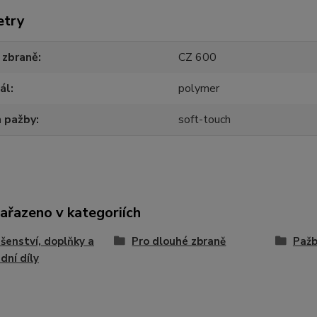
etry
 zbraně
CZ 600
ál
polymer
h pažby
soft-touch
zařazeno v kategoriích
ušenství, doplňky a
Pro dlouhé zbraně
Paž
dní díly