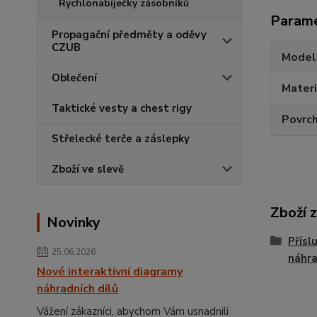
Rychlonabíječky zásobníků
Param
Propagační předměty a oděvy
CZUB
Model
Oblečení
Materi
Taktické vesty a chest rigy
Povrc
Střelecké terče a záslepky
Zboží ve slevě
Zboží 
Novinky
Přísl
25.06.2026
náhra
Nové interaktivní diagramy
náhradních dílů
Vážení zákazníci, abychom Vám usnadnili