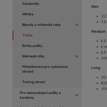
Zásobníky
Mini
Mířidla
.22
7,
Bipody a střelecké vaky
Medium
Pažby
6,5
Botky pažby
6 
6,5
Náhradní díly
.30
Příslušenství pro vzduchové
Long
zbraně
30-
Tuning zbraní
8x5
.30
Pro samonabíjecí pušky a
karabiny