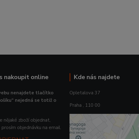
ás nakoupit online
Kde nás najdete
ebu nenajdete tlačítko
Opletalova 37
košíku“ nejedná se totiž o
Praha , 110 00
 nějaké zboží objednat,
 prosím objednávku na email.