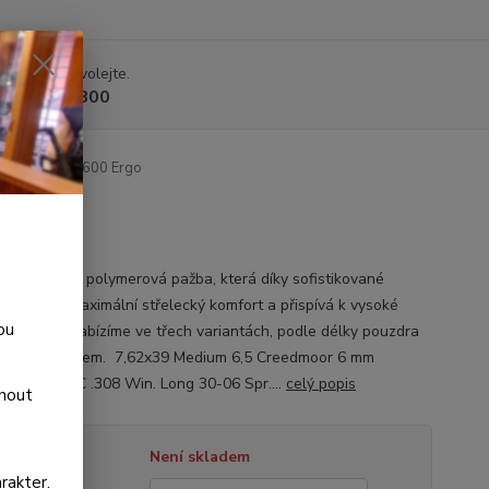
 si rady? Zavolejte.
 225 375 800
ažba pro CZ 600 Ergo
lně vyvinutá polymerová pažba, která díky sofistikované
mii nabízí maximální střelecký komfort a přispívá k vysoké
ou
sti. Pažbu nabízíme ve třech variantách, podle délky pouzdra
 Mini .223 Rem. 7,62x39 Medium 6,5 Creedmoor 6 mm
oor 6,5 PRC .308 Win. Long 30-06 Spr....
celý popis
dnout
tupnost
Není skladem
rakter.