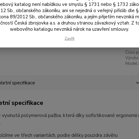
Var
bový katalog není nabídkou ve smyslu § 1731 nebo § 1732 zák
12 Sb., občanského zákoníku, ani se nejedná o veřejný příslib dle 
kona 89/2012 Sb., občanského zákoníku, a jejím přijetím nevzniká m
čností Česká zbrojovka a.s. a druhou stranou závazkový vztah. Z 
3 
webového katalogu nevzniká nárok na uzavření smlouvy.
2 8
Zavřít
Číslo p
Výrobc
Model 
etní specifikace
tní specifikace
 vyvinutá polymerová pažba, která díky sofistikované ergonomii 
.
ízíme ve třech variantách, podle délky pouzdra závěru