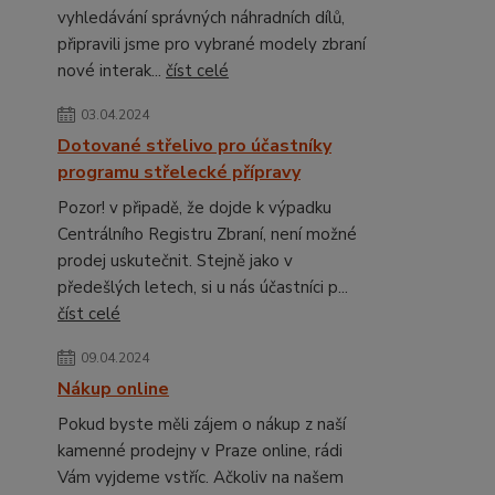
vyhledávání správných náhradních dílů,
připravili jsme pro vybrané modely zbraní
nové interak...
číst celé
03.04.2024
Dotované střelivo pro účastníky
programu střelecké přípravy
Pozor! v připadě, že dojde k výpadku
Centrálního Registru Zbraní, není možné
prodej uskutečnit. Stejně jako v
předešlých letech, si u nás účastníci p...
číst celé
09.04.2024
Nákup online
Pokud byste měli zájem o nákup z naší
kamenné prodejny v Praze online, rádi
Vám vyjdeme vstříc. Ačkoliv na našem