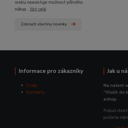
webu neexistuje možnost přímého
nákup...
číst celé
Zobrazit všechny novinky
Informace pro zákazníky
Jak u n
O nás
Na našem w
Kontakty
“Vložit do 
eshop.
Pokud chcete
pošlete nám