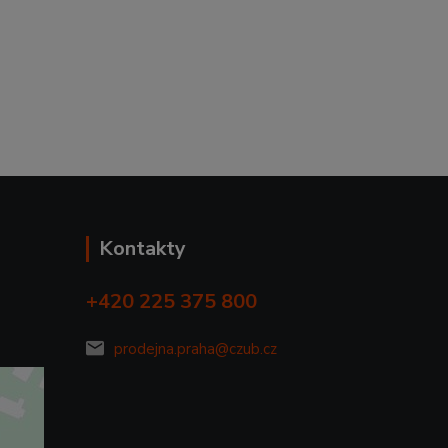
Kontakty
+420 225 375 800
prodejna.praha@czub.cz