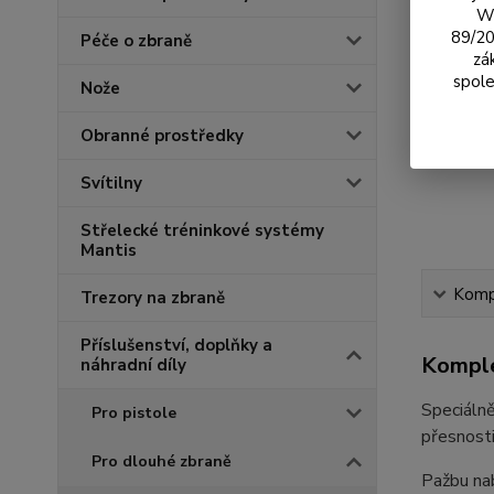
We
89/20
Péče o zbraně
zá
spole
Nože
Obranné prostředky
Svítilny
Střelecké tréninkové systémy
Mantis
Kompl
Trezory na zbraně
Příslušenství, doplňky a
Komple
náhradní díly
Speciálně
Pro pistole
přesnosti
Pro dlouhé zbraně
Pažbu nab