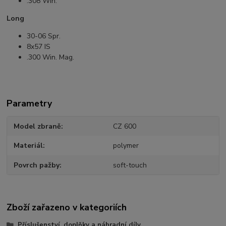
.308 Win.
Long
30-06 Spr.
8x57 IS
.300 Win. Mag.
Parametry
Model zbraně
CZ 600
Materiál
polymer
Povrch pažby
soft-touch
Zboží zařazeno v kategoriích
Příslušenství, doplňky a náhradní díly