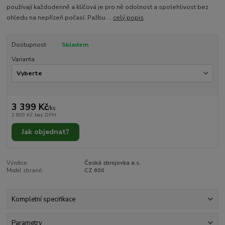
používají každodenně a klíčová je pro ně odolnost a spolehlivost bez
ohledu na nepřízeň počasí. Pažbu ...
celý popis
Dostupnost
Skladem
Varianta
3 399 Kč
/
ks
2 809 Kč
bez DPH
Jak objednat?
Výrobce:
Česká zbrojovka a.s.
Model zbraně:
CZ 600
Kompletní specifikace
Parametry