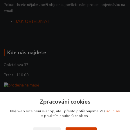
Pokud chcete nějaké zboží objednat, pošlete nám prosím objednávku na
email.
JAK OBJEDNAT
Kde nás najdete
Opletalova 37
Praha , 110 00
Zpracování cookies
Kontakty
Náš web sice není e-shop, ale i přesto potřebujeme Váš
souhlas
+420 225 375 800
s použitím souborů cookies.
prodejna.praha@czub.cz