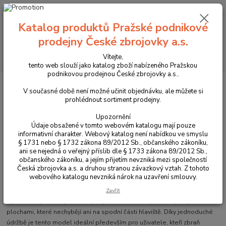
+420 225 375 800
Katalog produktů Pražské podnikové
Menu
prodejny České zbrojovky a.s.
Hledat
Vítejte,
tento web slouží jako katalog zboží nabízeného Pražskou
podnikovou prodejnou České zbrojovky a.s..
Úvod
Příslušenství, doplňky a náhradní díly
Pro dlouhé zbraně
Pažby
Pažba pro CZ 600 ALPHA
V současné době není možné učinit objednávku, ale můžete si
prohlédnout sortiment prodejny.
Pažba pro CZ 600 ALPHA
Upozornění
Údaje obsažené v tomto webovém katalogu mají pouze
informativní charakter. Webový katalog není nabídkou ve smyslu
§ 1731 nebo § 1732 zákona 89/2012 Sb., občanského zákoníku,
ani se nejedná o veřejný příslib dle § 1733 zákona 89/2012 Sb.,
občanského zákoníku, a jejím přijetím nevzniká mezi společností
Česká zbrojovka a.s. a druhou stranou závazkový vztah. Z tohoto
webového katalogu nevzniká nárok na uzavření smlouvy.
Zavřít
Symetrická pažba z pevného polymeru s měkčenými úchopovými
plochami, které nechybějí ani na spodní části hlaviště. Díky jednoduché
údržbě je tento model ideální především pro uživatele, kteří zbraň