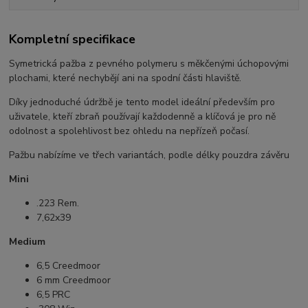
Kompletní specifikace
Symetrická pažba z pevného polymeru s měkčenými úchopovými
plochami, které nechybějí ani na spodní části hlaviště.
Díky jednoduché údržbě je tento model ideální především pro
uživatele, kteří zbraň používají každodenně a klíčová je pro ně
odolnost a spolehlivost bez ohledu na nepřízeň počasí.
Pažbu nabízíme ve třech variantách, podle délky pouzdra závěru
Mini
.223 Rem.
7,62x39
Medium
6,5 Creedmoor
6 mm Creedmoor
6,5 PRC