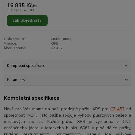
16 835 Kč
/
ks
13 913 Kč
bez DPH
Jak objednat?
Číslo produktu:
C0405-0009
Výrobce:
KRG
Model zbraně:
CZ 457
Kompletní specifikace
Parametry
Kompletní specifikace
Nově pro Vás máme na naší prodejně pažbu XRS pro
CZ 457
od
společnosti MDT. Tato pažba spojuje výhody plastových pažeb a
duralových chassis. Každá pažba XRS je vyrobena z CNC
obráběného jádra z leteckého hliníku 6061 v plné délce pažby,
krytého texturovanými polymerovými panely. Má výškově