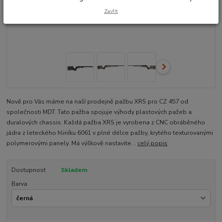
Zavřít
Nově pro Vás máme na naší prodejně pažbu XRS pro CZ 457 od
společnosti MDT. Tato pažba spojuje výhody plastových pažeb a
duralových chassis. Každá pažba XRS je vyrobena z CNC obráběného
jádra z leteckého hliníku 6061 v plné délce pažby, krytého texturovanými
polymerovými panely. Má výškově nastavite...
celý popis
Dostupnost
Skladem
Barva