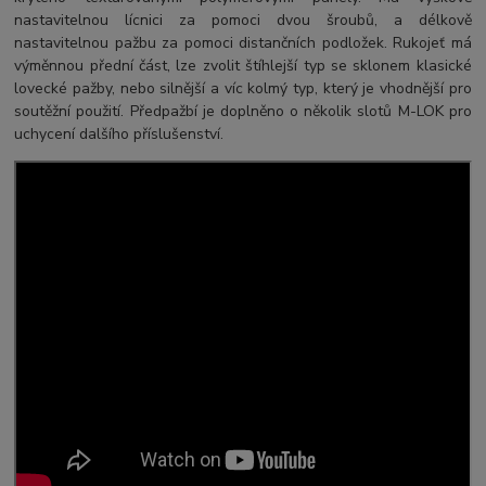
nastavitelnou lícnici za pomoci dvou šroubů, a délkově
nastavitelnou pažbu za pomoci distančních podložek. Rukojeť má
výměnnou přední část, lze zvolit štíhlejší typ se sklonem klasické
lovecké pažby, nebo silnější a víc kolmý typ, který je vhodnější pro
soutěžní použití. Předpažbí je doplněno o několik slotů M-LOK pro
uchycení dalšího příslušenství.