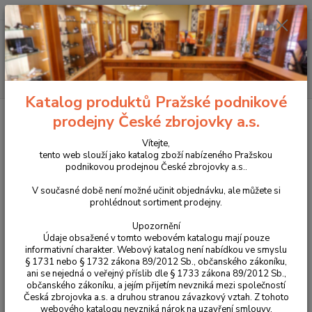
+420 225 375 800
Menu
Hledat
Katalog produktů Pražské podnikové
Úvod
Příslušenství, doplňky a náhradní díly
Pro dlouhé zbraně
Pažby
prodejny České zbrojovky a.s.
Pažba MDT XRS pro CZ 457 (více variant)
Vítejte,
Pažba MDT XRS pro CZ 457 (více
tento web slouží jako katalog zboží nabízeného Pražskou
podnikovou prodejnou České zbrojovky a.s..
variant)
V současné době není možné učinit objednávku, ale můžete si
prohlédnout sortiment prodejny.
Upozornění
Údaje obsažené v tomto webovém katalogu mají pouze
informativní charakter. Webový katalog není nabídkou ve smyslu
§ 1731 nebo § 1732 zákona 89/2012 Sb., občanského zákoníku,
ani se nejedná o veřejný příslib dle § 1733 zákona 89/2012 Sb.,
občanského zákoníku, a jejím přijetím nevzniká mezi společností
Česká zbrojovka a.s. a druhou stranou závazkový vztah. Z tohoto
webového katalogu nevzniká nárok na uzavření smlouvy.