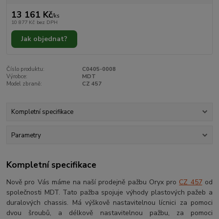
13 161 Kč
/
ks
10 877 Kč
bez DPH
Jak objednat?
Číslo produktu:
C0405-0008
Výrobce:
MDT
Model zbraně:
CZ 457
Kompletní specifikace
Parametry
Kompletní specifikace
Nově pro Vás máme na naší prodejně pažbu Oryx pro
CZ 457
od
společnosti MDT. Tato pažba spojuje výhody plastových pažeb a
duralových chassis. Má výškově nastavitelnou lícnici za pomoci
dvou šroubů, a délkově nastavitelnou pažbu, za pomoci