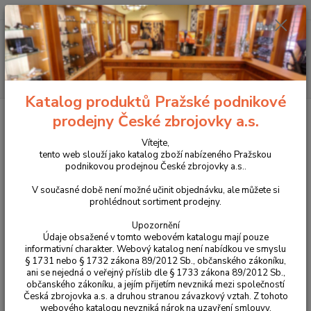
+420 225 375 800
Menu
Hledat
Katalog produktů Pražské podnikové
Úvod
Příslušenství, doplňky a náhradní díly
Pro dlouhé zbraně
Pažby
prodejny České zbrojovky a.s.
Pažba MDT ORYX pro CZ 457 (více variant)
Vítejte,
Pažba MDT ORYX pro CZ 457
tento web slouží jako katalog zboží nabízeného Pražskou
podnikovou prodejnou České zbrojovky a.s..
(více variant)
V současné době není možné učinit objednávku, ale můžete si
prohlédnout sortiment prodejny.
Upozornění
Údaje obsažené v tomto webovém katalogu mají pouze
informativní charakter. Webový katalog není nabídkou ve smyslu
§ 1731 nebo § 1732 zákona 89/2012 Sb., občanského zákoníku,
ani se nejedná o veřejný příslib dle § 1733 zákona 89/2012 Sb.,
občanského zákoníku, a jejím přijetím nevzniká mezi společností
Česká zbrojovka a.s. a druhou stranou závazkový vztah. Z tohoto
webového katalogu nevzniká nárok na uzavření smlouvy.