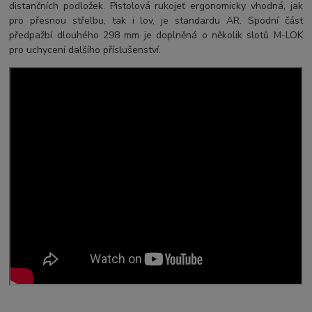
distančních podložek. Pistolová rukojeť ergonomicky vhodná, jak
pro přesnou střelbu, tak i lov, je standardu AR. Spodní část
předpažbí dlouhého 298 mm je doplněná o několik slotů M-LOK
pro uchycení dalšího příslušenství.