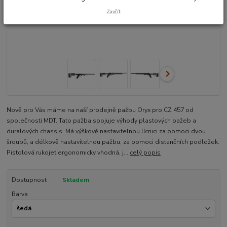
Zavřít
Nově pro Vás máme na naší prodejně pažbu Oryx pro CZ 457 od
společnosti MDT. Tato pažba spojuje výhody plastových pažeb a
duralových chassis. Má výškově nastavitelnou lícnici za pomoci dvou
šroubů, a délkově nastavitelnou pažbu, za pomoci distančních podložek.
Pistolová rukojeť ergonomicky vhodná, j...
celý popis
Dostupnost
Skladem
Barva