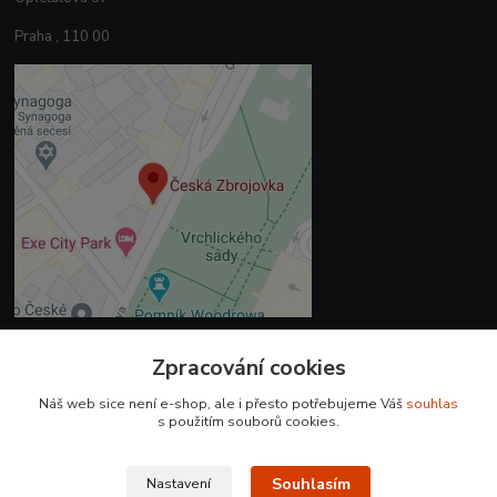
Praha , 110 00
Zpracování cookies
Kontakty
Náš web sice není e-shop, ale i přesto potřebujeme Váš
souhlas
+420 225 375 800
s použitím souborů cookies.
prodejna.praha@czub.cz
Souhlasím
Nastavení