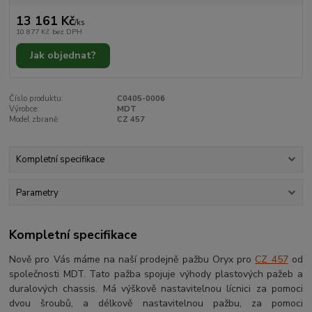
13 161 Kč
/
ks
10 877 Kč
bez DPH
Jak objednat?
Číslo produktu:
C0405-0006
Výrobce:
MDT
Model zbraně:
CZ 457
Kompletní specifikace
Parametry
Kompletní specifikace
Nově pro Vás máme na naší prodejně pažbu Oryx pro
CZ 457
od
společnosti MDT. Tato pažba spojuje výhody plastových pažeb a
duralových chassis. Má výškově nastavitelnou lícnici za pomoci
dvou šroubů, a délkově nastavitelnou pažbu, za pomoci