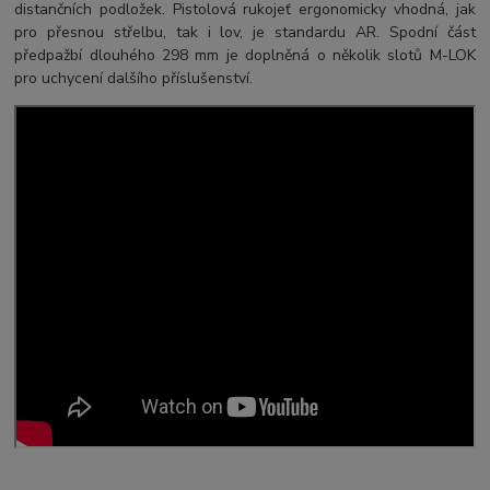
distančních podložek. Pistolová rukojeť ergonomicky vhodná, jak
pro přesnou střelbu, tak i lov, je standardu AR. Spodní část
předpažbí dlouhého 298 mm je doplněná o několik slotů M-LOK
pro uchycení dalšího příslušenství.