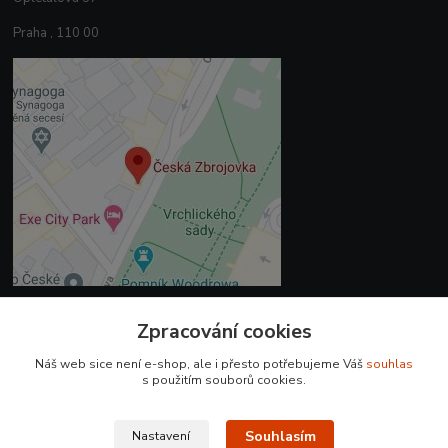
Praha , 110 00
Zpracování cookies
Kontakty
Náš web sice není e-shop, ale i přesto potřebujeme Váš
souhlas
+420 225 375 800
s použitím souborů cookies.
prodejna.praha@czub.cz
Souhlasím
Nastavení