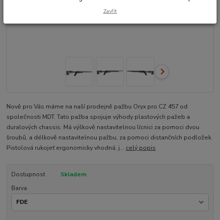
Zavřít
Nově pro Vás máme na naší prodejně pažbu Oryx pro CZ 457 od
společnosti MDT. Tato pažba spojuje výhody plastových pažeb a
duralových chassis. Má výškově nastavitelnou lícnici za pomoci dvou
šroubů, a délkově nastavitelnou pažbu, za pomoci distančních podložek.
Pistolová rukojeť ergonomicky vhodná, j...
celý popis
Dostupnost
Skladem
Barva