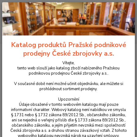
+420 225 375 800
Menu
Hledat
Katalog produktů Pražské podnikové
Úvod
Příslušenství, doplňky a náhradní díly
Pro dlouhé zbraně
Pažby
prodejny České zbrojovky a.s.
Pažba MDT ORYX pro CZ 457 (více variant)
Vítejte,
Pažba MDT ORYX pro CZ 457
tento web slouží jako katalog zboží nabízeného Pražskou
podnikovou prodejnou České zbrojovky a.s..
(více variant)
V současné době není možné učinit objednávku, ale můžete si
prohlédnout sortiment prodejny.
Upozornění
Údaje obsažené v tomto webovém katalogu mají pouze
informativní charakter. Webový katalog není nabídkou ve smyslu
§ 1731 nebo § 1732 zákona 89/2012 Sb., občanského zákoníku,
ani se nejedná o veřejný příslib dle § 1733 zákona 89/2012 Sb.,
občanského zákoníku, a jejím přijetím nevzniká mezi společností
Česká zbrojovka a.s. a druhou stranou závazkový vztah. Z tohoto
webového katalogu nevzniká nárok na uzavření smlouvy.