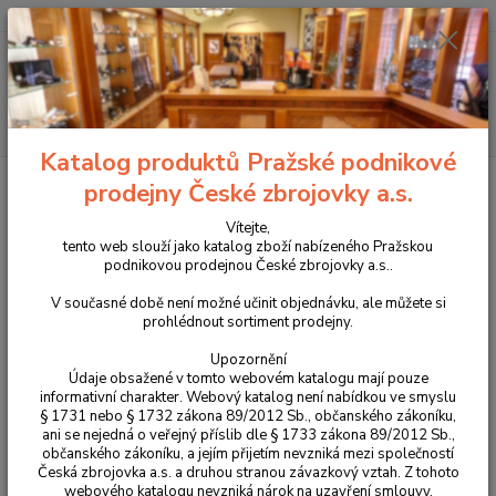
+420 225 375 800
Menu
Hledat
Katalog produktů Pražské podnikové
Úvod
Příslušenství, doplňky a náhradní díly
Opěrka palce CZ TS 2 Deep
prodejny České zbrojovky a.s.
Bronze
Vítejte,
Opěrka palce CZ TS 2 Deep
tento web slouží jako katalog zboží nabízeného Pražskou
podnikovou prodejnou České zbrojovky a.s..
Bronze
V současné době není možné učinit objednávku, ale můžete si
prohlédnout sortiment prodejny.
Novinka
Upozornění
Údaje obsažené v tomto webovém katalogu mají pouze
informativní charakter. Webový katalog není nabídkou ve smyslu
§ 1731 nebo § 1732 zákona 89/2012 Sb., občanského zákoníku,
ani se nejedná o veřejný příslib dle § 1733 zákona 89/2012 Sb.,
občanského zákoníku, a jejím přijetím nevzniká mezi společností
Česká zbrojovka a.s. a druhou stranou závazkový vztah. Z tohoto
webového katalogu nevzniká nárok na uzavření smlouvy.