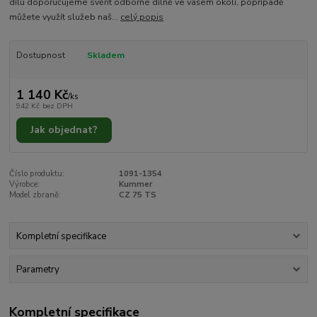
dílů doporučujeme svěřit odborné dílně ve vašem okolí, popřípadě
můžete využít služeb naš...
celý popis
Dostupnost
Skladem
1 140 Kč
/
ks
942 Kč
bez DPH
Jak objednat?
Číslo produktu:
1091-1354
Výrobce:
Kummer
Model zbraně:
CZ 75 TS
Kompletní specifikace
Parametry
Kompletní specifikace