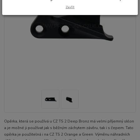
Zavřít
Opěrka, která se používá u CZ TS 2 Deep Bronz má velmi příjemný sklon
a je možné ji používat jak s běžným záchytem závěru, tak i s čepem. Tato
opěrka je použitelná i na CZ TS 2 Orange a Green Výměnu náhradních