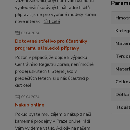
Vážení zákazníci, abychom Vám usnadnili
Param
vyhledávání správných náhradních dílů,
připravili jsme pro vybrané modely zbraní
Hmotn
nové interak...
číst celé
Kateg
03.04.2024
Dotované střelivo pro účastníky
Materi
programu střelecké přípravy
Tvrdo
Pozor! v připadě, že dojde k výpadku
Centrálního Registru Zbraní, není možné
Materi
prodej uskutečnit. Stejně jako v
předešlých letech, si u nás účastníci p...
Celko
číst celé
Délka
09.04.2024
Nákup online
Tlouš
Pokud byste měli zájem o nákup z naší
kamenné prodejny v Praze online, rádi
Vám vyjdeme vstříc. Ačkoliv na našem