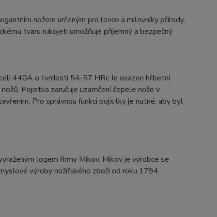
egantním nožem určeným pro lovce a milovníky přírody,
mickému tvaru rukojeti umožňuje příjemný a bezpečný
celi 440A o tvrdosti 54-57 HRc Je osazen hřbetní
h nožů. Pojistka zaručuje uzamčení čepele nože v
vřením. Pro správnou funkci pojistky je nutné, aby byl
yraženým logem firmy Mikov. Mikov je výrobce se
růmyslové výroby nožířského zboží od roku 1794.