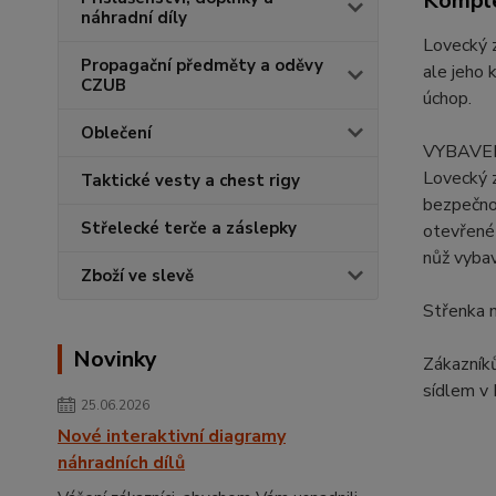
Komple
náhradní díly
Lovecký 
Propagační předměty a oděvy
ale jeho 
CZUB
úchop.
Oblečení
VYBAVEN
Lovecký 
Taktické vesty a chest rigy
bezpečnos
Střelecké terče a záslepky
otevřené 
nůž vybav
Zboží ve slevě
Střenka n
Novinky
Zákazník
sídlem v 
25.06.2026
Nové interaktivní diagramy
náhradních dílů