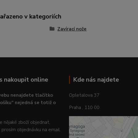
zařazeno v kategoriích
Zavírací nože
ás nakoupit online
Kde nás najdete
ebu nenajdete tlačítko
Opletalova 37
košíku“ nejedná se totiž o
Praha , 110 00
 nějaké zboží objednat,
 prosím objednávku na email.