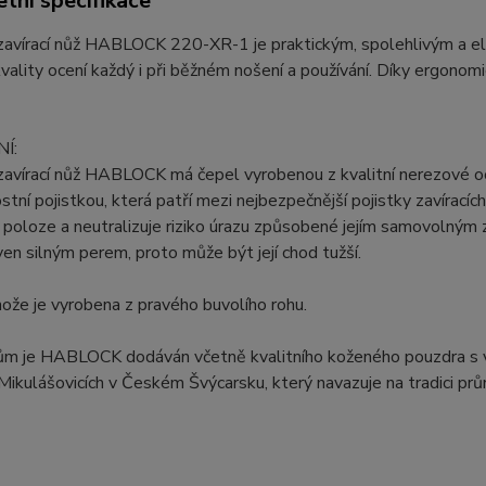
tní specifikace
zavírací nůž HABLOCK 220-XR-1 je praktickým, spolehlivým a el
kvality ocení každý i při běžném nošení a používání. Díky ergono
Í:
zavírací nůž HABLOCK má čepel vyrobenou z kvalitní nerezové o
tní pojistkou, která patří mezi nejbezpečnější pojistky zavíracíc
poloze a neutralizuje riziko úrazu způsobené jejím samovolným za
en silným perem, proto může být její chod tužší.
ože je vyrobena z pravého buvolího rohu.
ům je HABLOCK dodáván včetně kvalitního koženého pouzdra s v
Mikulášovicích v Českém Švýcarsku, který navazuje na tradici p