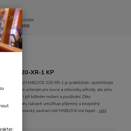
 si rady? Zavolejte.
 225 375 800
LOCK 220-XR-1 KP
ý zavírací nůž HABLOCK 220-XR-1 je praktickým, spolehlivým
ou
antním nožem určeným pro lovce a milovníky přírody, ale jeho
 ocení každý i při běžném nošení a používání. Díky
mickému tvaru rukojeti umožňuje příjemný a bezpečný
dnout
VYBAVENÍ:Lovecký zavírací nůž HABLOCK má čepel...
celý
rakter.