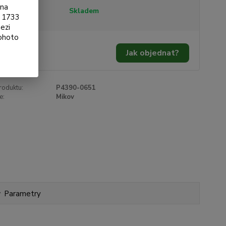
ona
tupnost
Skladem
§ 1733
ezi
tohoto
530 Kč
/
ks
Jak objednat?
17 Kč
bez DPH
roduktu:
P4390-0651
e:
Mikov
Parametry