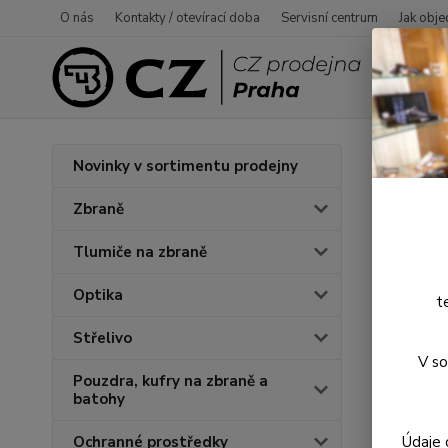
O nás
Kontakty / otevírací doba
Servisní centrum
Jak obje
Úvod
Novinky v sortimentu prodejny
Nůž 
Zbraně
Tlumiče na zbraně
Optika
t
Střelivo
V so
Pouzdra, kufry na zbraně a
batohy
Údaje 
Ochranné prostředky