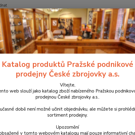
dnat
Nevíte
Hledat
+420
Nože
Nůž Mikov Hablock
Mikov Hablock
Katalog produktů Pražské podnikové
prodejny České zbrojovky a.s.
HAB
Vítejte,
Loveck
ento web slouží jako katalog zboží nabízeného Pražskou podnikov
a eleg
prodejnou České zbrojovky a.s..
kvality
ergono
učasné době není možné učinit objednávku, ale můžete si prohlé
úchop.
sortiment prodejny.
popis
Upozornění
obsažené v tomto webovém katalogu mají pouze informativní cha