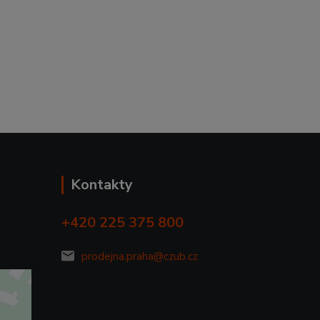
Kontakty
+420 225 375 800
prodejna.praha@czub.cz