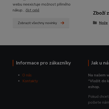
webu neexistuje možnost přímého
nákup...
číst celé
Zboží 
Nože
Zobrazit všechny novinky
Informace pro zákazníky
Jak u n
O nás
Na našem w
Kontakty
“Vložit do 
eshop.
Pokud chcete
pošlete nám