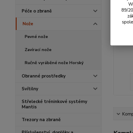
We
89/20
Péče o zbraně
zá
spole
Nože
Pevné nože
Zavírací nože
Ručně vyráběné nože Horský
Obranné prostředky
Svítilny
Střelecké tréninkové systémy
Mantis
Kompl
Trezory na zbraně
Příslušenství, doplňky a