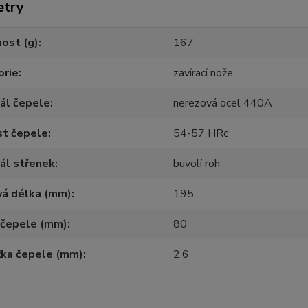
etry
ost (g)
167
orie
zavírací nože
ál čepele
nerezová ocel 440A
st čepele
54-57 HRc
ál střenek
buvolí roh
vá délka (mm)
195
 čepele (mm)
80
ťka čepele (mm)
2,6