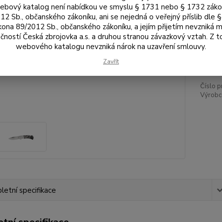
bový katalog není nabídkou ve smyslu § 1731 nebo § 1732 zák
Dos
12 Sb., občanského zákoníku, ani se nejedná o veřejný příslib dle 
kona 89/2012 Sb., občanského zákoníku, a jejím přijetím nevzniká m
čností Česká zbrojovka a.s. a druhou stranou závazkový vztah. Z 
3 
webového katalogu nevzniká nárok na uzavření smlouvy.
2 9
Zavřít
Číslo p
Výrobc
etní specifikace