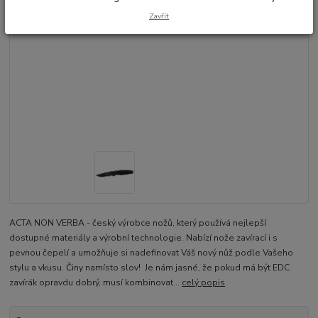
Zavřít
ACTA NON VERBA - český výrobce nožů, který používá nejlepší
dostupné materiály a výrobní technologie. Nabízí nože zavírací i s
pevnou čepelí a umožňuje si nadefinovat Váš nový nůž podle Vašeho
stylu a vkusu. Činy namísto slov! Je nám jasné, že pokud má být EDC
zavírák opravdu dobrý, musí kombinovat...
celý popis