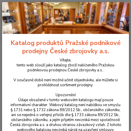
+420 225 375 800
Menu
Hledat
Katalog produktů Pražské podnikové
Úvod
Nože
Nůž ANV A100 černý - Logo CZ
prodejny České zbrojovky a.s.
Nůž ANV A100 černý - Logo CZ
Vítejte,
tento web slouží jako katalog zboží nabízeného Pražskou
podnikovou prodejnou České zbrojovky a.s..
V současné době není možné učinit objednávku, ale můžete si
prohlédnout sortiment prodejny.
Upozornění
Údaje obsažené v tomto webovém katalogu mají pouze
informativní charakter. Webový katalog není nabídkou ve smyslu
§ 1731 nebo § 1732 zákona 89/2012 Sb., občanského zákoníku,
ani se nejedná o veřejný příslib dle § 1733 zákona 89/2012 Sb.,
občanského zákoníku, a jejím přijetím nevzniká mezi společností
Česká zbrojovka a.s. a druhou stranou závazkový vztah. Z tohoto
webového katalogu nevzniká nárok na uzavření smlouvy.