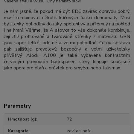
Vašeho stylu a vkusu. Činy namísto slov!
Je nám jasné, že pokud má být EDC zavírák opravdu dobrý,
musí kombinovat několik klíčových funkcí dohromady. Musí
být le
hký, pohodlný do ruky, spolehlivý a příjemný na pohled
i na hraní. Věříme, že A stovka to vše dokonale kombinuje.
Její 3D profilované a tvarované střenky z materiálu GRN
jsou super lehké, odolné a velmi pohodlné. Celou sestavu
pak zajišťuje pravolevý, bezpečný a velmi uživatelsky
přívětivý Alock. A100 je také vybavena kontrastním
červeným plovoucím backspacer, který funguje současně
jako opora pro dlaň a průvlek pro smyčku nebo talisman.
Parametry
Hmotnost (g)
72
Kategorie
zavírací nože