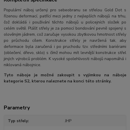
Populární náboj určený pro sebeobranu se střelou Gold Dot s
řízenou deformací, patřící mezi jedny z nejlepších nábojů na trhu,
čož dokládá i používání těchto nábojů u policejních složek po
celém světě. Plášť střely je za pomocí bondování pevně spojený s
olověným jádrem, což zaručuje vysokou zbytkovou hmotnost střely
po průchodu cílem. Konstrukce střely je navržená tak, aby
deformace byla zaručená i po pruchodu tzv. středními bariérami
(oblečení, dřevo, sklo) s čímž mohou mít levnější konstrukce střel
jiných výrobců problém. K vysoké spolehlivosti nábojů napomáhá i
niklovaná nábojnice.
Tyto náboje je možné zakoupit s vyjímkou na náboje
kategorie S2, kterou naleznete na konci této stránky.
Parametry
Typ střely
JHP