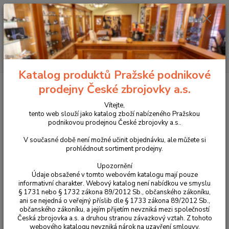
+420 225 375 800
Menu
Hledat
Katalog produktů Pražské podnikové
Úvod
Střelivo
Pistolové a revolverové náboje
Náboje Speer 9mm Luger
prodejny České zbrojovky a.s.
Gold Dot Personal Protection JHP 7,5g
Vítejte,
Náboje Speer 9mm Luger Gold
tento web slouží jako katalog zboží nabízeného Pražskou
podnikovou prodejnou České zbrojovky a.s..
Dot Personal Protection JHP 7,5g
V současné době není možné učinit objednávku, ale můžete si
prohlédnout sortiment prodejny.
Upozornění
Údaje obsažené v tomto webovém katalogu mají pouze
informativní charakter. Webový katalog není nabídkou ve smyslu
§ 1731 nebo § 1732 zákona 89/2012 Sb., občanského zákoníku,
ani se nejedná o veřejný příslib dle § 1733 zákona 89/2012 Sb.,
občanského zákoníku, a jejím přijetím nevzniká mezi společností
Česká zbrojovka a.s. a druhou stranou závazkový vztah. Z tohoto
webového katalogu nevzniká nárok na uzavření smlouvy.