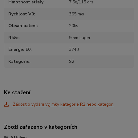
Hmotnost střely
7,5g/115 grs
Rychlost V0
365 m/s
Obsah balení
20ks
Ráže
9mm Luger
Energie E0
374 J
Kategorie
S2
Ke stažení
Žádost o vydání výjimky kategorie R2 nebo kategori
Zboží zařazeno v kategoriích
Střelivo