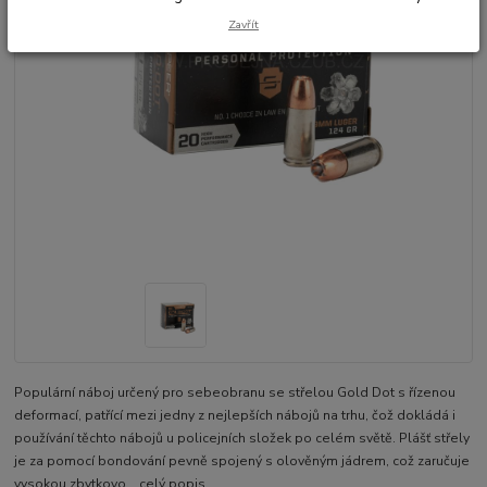
Zavřít
Populární náboj určený pro sebeobranu se střelou Gold Dot s řízenou
deformací, patřící mezi jedny z nejlepších nábojů na trhu, čož dokládá i
používání těchto nábojů u policejních složek po celém světě. Plášť střely
je za pomocí bondování pevně spojený s olověným jádrem, což zaručuje
vysokou zbytkovo...
celý popis