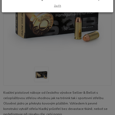
Zavřít
Kvalitní pistolové náboje od českého výrobce Sellier & Bellot s
celoplášťovou střelou vhodnou jak na trénink tak i sportovní střelbu.
Olověné jádro je překryto kovovým pláštěm. Vzhledem k pevné
konstrukci vytváří střela hladký průstřel bez devastace tkáně, neboť se
nedeformuje při zásahu cíle.
celý popis