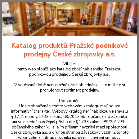
+420 225 375 800
Menu
Hledat
Katalog produktů Pražské podnikové
Úvod
Střelivo
Pistolové a revolverové náboje
Náboje Sellier & Bellot
prodejny České zbrojovky a.s.
10 AUTO FMJ 11,7g
Vítejte,
Náboje Sellier & Bellot 10 AUTO
tento web slouží jako katalog zboží nabízeného Pražskou
podnikovou prodejnou České zbrojovky a.s..
FMJ 11,7g
V současné době není možné učinit objednávku, ale můžete si
prohlédnout sortiment prodejny.
Upozornění
Údaje obsažené v tomto webovém katalogu mají pouze
informativní charakter. Webový katalog není nabídkou ve smyslu
§ 1731 nebo § 1732 zákona 89/2012 Sb., občanského zákoníku,
ani se nejedná o veřejný příslib dle § 1733 zákona 89/2012 Sb.,
občanského zákoníku, a jejím přijetím nevzniká mezi společností
Česká zbrojovka a.s. a druhou stranou závazkový vztah. Z tohoto
webového katalogu nevzniká nárok na uzavření smlouvy.