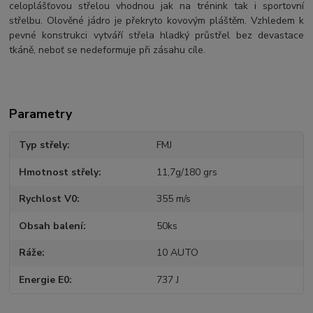
celoplášťovou střelou vhodnou jak na trénink tak i sportovní
střelbu. Olověné jádro je překryto kovovým pláštěm. Vzhledem k
pevné konstrukci vytváří střela hladký průstřel bez devastace
tkáně, neboť se nedeformuje při zásahu cíle.
Parametry
Typ střely
FMJ
Hmotnost střely
11,7g/180 grs
Rychlost V0
355 m/s
Obsah balení
50ks
Ráže
10 AUTO
Energie E0
737 J