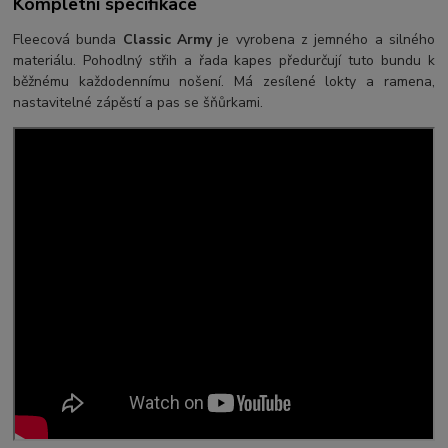
Kompletní specifikace
Fleecová bunda
Classic Army
je vyrobena z jemného a silného
materiálu. Pohodlný střih a řada kapes předurčují tuto bundu k
běžnému každodennímu nošení. Má zesílené lokty a ramena,
nastavitelné zápěstí a pas se šňůrkami.