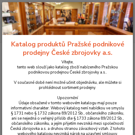
+420 225 375 800
Menu
Hledat
Katalog produktů Pražské podnikové
Úvod
Oblečení
Mikina Helikon ARMY Olive Green XXL/R
prodejny České zbrojovky a.s.
Mikina Helikon ARMY Olive Green
Vítejte,
tento web slouží jako katalog zboží nabízeného Pražskou
XXL/R
podnikovou prodejnou České zbrojovky a.s..
V současné době není možné učinit objednávku, ale můžete si
prohlédnout sortiment prodejny.
Upozornění
Údaje obsažené v tomto webovém katalogu mají pouze
informativní charakter. Webový katalog není nabídkou ve smyslu
§ 1731 nebo § 1732 zákona 89/2012 Sb., občanského zákoníku,
ani se nejedná o veřejný příslib dle § 1733 zákona 89/2012 Sb.,
občanského zákoníku, a jejím přijetím nevzniká mezi společností
Česká zbrojovka a.s. a druhou stranou závazkový vztah. Z tohoto
webového katalogu nevzniká nárok na uzavření smlouvy.