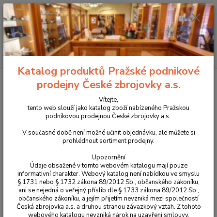
+420 225 375 800
Menu
Hledat
Katalog produktů Pražské podnikové
Úvod
Oblečení
Mikina Helikon ARMY Olive Green XL/R
prodejny České zbrojovky a.s.
Mikina Helikon ARMY Olive Green
Vítejte,
tento web slouží jako katalog zboží nabízeného Pražskou
XL/R
podnikovou prodejnou České zbrojovky a.s..
V současné době není možné učinit objednávku, ale můžete si
prohlédnout sortiment prodejny.
Upozornění
Údaje obsažené v tomto webovém katalogu mají pouze
informativní charakter. Webový katalog není nabídkou ve smyslu
§ 1731 nebo § 1732 zákona 89/2012 Sb., občanského zákoníku,
ani se nejedná o veřejný příslib dle § 1733 zákona 89/2012 Sb.,
občanského zákoníku, a jejím přijetím nevzniká mezi společností
Česká zbrojovka a.s. a druhou stranou závazkový vztah. Z tohoto
webového katalogu nevzniká nárok na uzavření smlouvy.