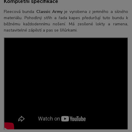
Kompletní specifikace
Fleecová bunda
Classic Army
je vyrobena z jemného a silného
materiálu. Pohodlný střih a řada kapes předurčují tuto bundu k
běžnému každodennímu nošení. Má zesílené lokty a ramena,
nastavitelné zápěstí a pas se šňůrkami.