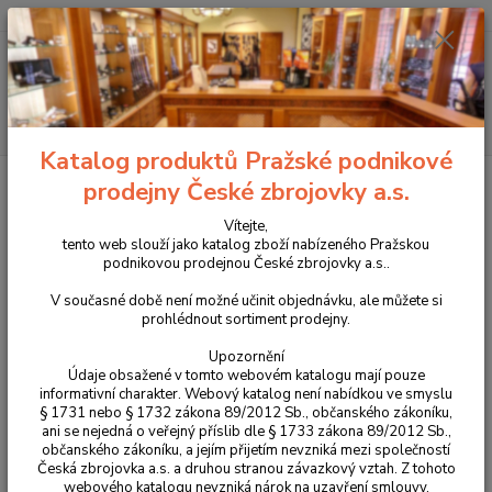
+420 225 375 800
Menu
Hledat
Katalog produktů Pražské podnikové
Úvod
Oblečení
Mikina Helikon ALPHA TACTICAL grey M
prodejny České zbrojovky a.s.
Mikina Helikon ALPHA TACTICAL
Vítejte,
tento web slouží jako katalog zboží nabízeného Pražskou
grey M
podnikovou prodejnou České zbrojovky a.s..
V současné době není možné učinit objednávku, ale můžete si
prohlédnout sortiment prodejny.
Upozornění
Údaje obsažené v tomto webovém katalogu mají pouze
informativní charakter. Webový katalog není nabídkou ve smyslu
§ 1731 nebo § 1732 zákona 89/2012 Sb., občanského zákoníku,
ani se nejedná o veřejný příslib dle § 1733 zákona 89/2012 Sb.,
občanského zákoníku, a jejím přijetím nevzniká mezi společností
Česká zbrojovka a.s. a druhou stranou závazkový vztah. Z tohoto
webového katalogu nevzniká nárok na uzavření smlouvy.