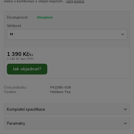
nebo v kombinaci s vnější neprom...
celý popis
Dostupnost
Skladem
Velikost
1 390 Kč
/
ks
1 149 Kč
bez DPH
Jak objednat?
Číslo produktu:
P42385-026
Výrobce:
Helikon-Tex
Kompletní specifikace
Parametry