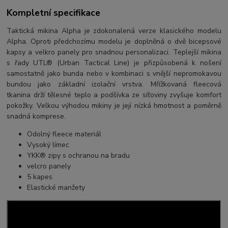
Kompletní specifikace
Taktická mikina Alpha je zdokonalená verze klasického modelu
Alpha. Oproti předchozímu modelu je doplněná o dvě bicepsové
kapsy a velkro panely pro snadnou personalizaci. Teplejší mikina
s řady UTL® (Urban Tactical Line) je přizpůsobená k nošení
samostatně jako bunda nebo v kombinaci s vnější nepromokavou
bundou jako základní izolační vrstva. Mřížkovaná fleecová
tkanina drží tělesné teplo a podšívka ze síťoviny zvyšuje komfort
pokožky. Velkou výhodou mikiny je její nízká hmotnost a poměrně
snadná komprese.
Odolný fleece materiál
Vysoký límec
YKK® zipy s ochranou na bradu
velcro panely
5 kapes
Elastické manžety