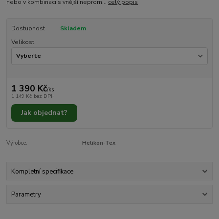
nebo v kombinaci s vnější neprom...
celý popis
Dostupnost
Skladem
Velikost
1 390 Kč
/
ks
1 149 Kč
bez DPH
Jak objednat?
Výrobce:
Helikon-Tex
Kompletní specifikace
Parametry