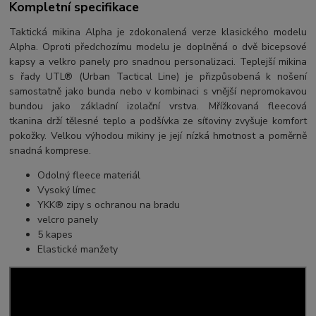
Kompletní specifikace
Taktická mikina Alpha je zdokonalená verze klasického modelu
Alpha. Oproti předchozímu modelu je doplněná o dvě bicepsové
kapsy a velkro panely pro snadnou personalizaci. Teplejší mikina
s řady UTL® (Urban Tactical Line) je přizpůsobená k nošení
samostatně jako bunda nebo v kombinaci s vnější nepromokavou
bundou jako základní izolační vrstva. Mřížkovaná fleecová
tkanina drží tělesné teplo a podšívka ze síťoviny zvyšuje komfort
pokožky. Velkou výhodou mikiny je její nízká hmotnost a poměrně
snadná komprese.
Odolný fleece materiál
Vysoký límec
YKK® zipy s ochranou na bradu
velcro panely
5 kapes
Elastické manžety