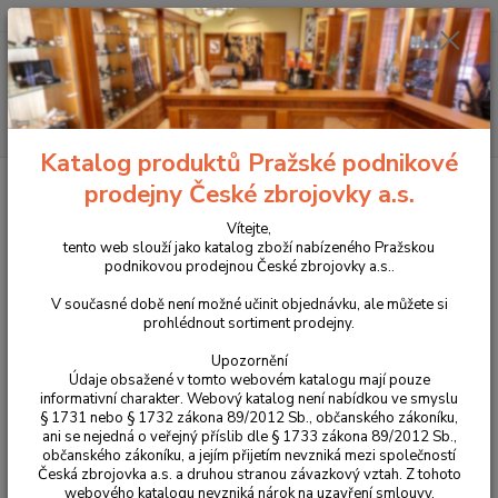
+420 225 375 800
Menu
Hledat
Katalog produktů Pražské podnikové
Úvod
Oblečení
Mikina Helikon ALPHA TACTICAL coyote
prodejny České zbrojovky a.s.
Mikina Helikon ALPHA TACTICAL
Vítejte,
tento web slouží jako katalog zboží nabízeného Pražskou
coyote
podnikovou prodejnou České zbrojovky a.s..
V současné době není možné učinit objednávku, ale můžete si
prohlédnout sortiment prodejny.
Upozornění
Údaje obsažené v tomto webovém katalogu mají pouze
informativní charakter. Webový katalog není nabídkou ve smyslu
§ 1731 nebo § 1732 zákona 89/2012 Sb., občanského zákoníku,
ani se nejedná o veřejný příslib dle § 1733 zákona 89/2012 Sb.,
občanského zákoníku, a jejím přijetím nevzniká mezi společností
Česká zbrojovka a.s. a druhou stranou závazkový vztah. Z tohoto
webového katalogu nevzniká nárok na uzavření smlouvy.