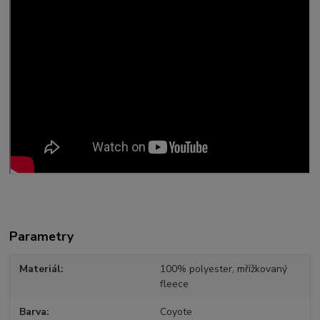
Parametry
Materiál
100% polyester, mřížkovaný
fleece
Barva
Coyote