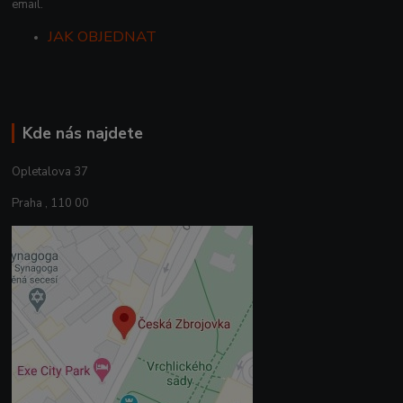
email.
JAK OBJEDNAT
Kde nás najdete
Opletalova 37
Praha , 110 00