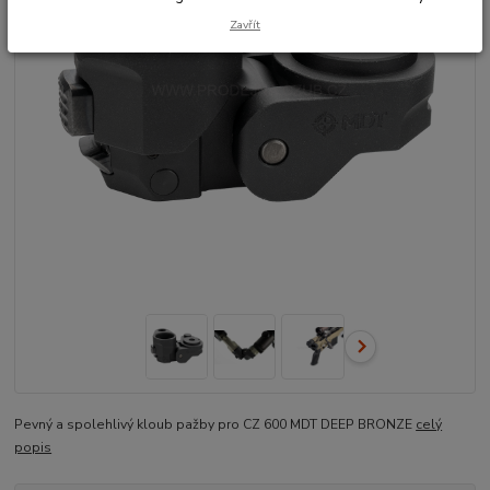
Zavřít
Pevný a spolehlivý kloub pažby pro CZ 600 MDT DEEP BRONZE
celý
popis