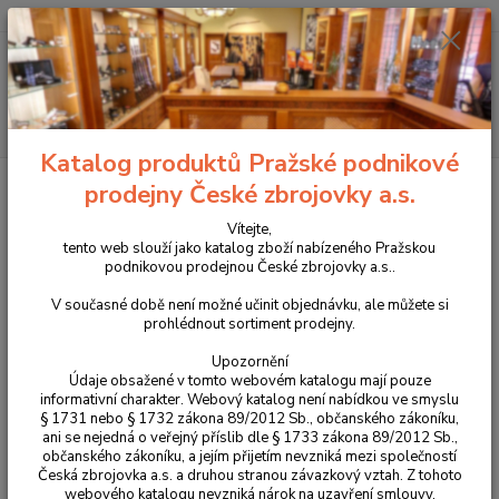
+420 225 375 800
Menu
Hledat
Katalog produktů Pražské podnikové
Úvod
Novinky v sortimentu prodejny
MDT kloub pažby pro CZ 600 MDT
prodejny České zbrojovky a.s.
DEEP BRONZE
Vítejte,
MDT kloub pažby pro CZ 600
tento web slouží jako katalog zboží nabízeného Pražskou
podnikovou prodejnou České zbrojovky a.s..
MDT DEEP BRONZE
V současné době není možné učinit objednávku, ale můžete si
prohlédnout sortiment prodejny.
Novinka
Upozornění
Údaje obsažené v tomto webovém katalogu mají pouze
informativní charakter. Webový katalog není nabídkou ve smyslu
§ 1731 nebo § 1732 zákona 89/2012 Sb., občanského zákoníku,
ani se nejedná o veřejný příslib dle § 1733 zákona 89/2012 Sb.,
občanského zákoníku, a jejím přijetím nevzniká mezi společností
Česká zbrojovka a.s. a druhou stranou závazkový vztah. Z tohoto
webového katalogu nevzniká nárok na uzavření smlouvy.